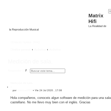
Matrix
Hifi
La Realidad de
la Reproducción Musical
Enlaces rápidos
FAQ
Índice general
Acústica
Acústica
Medición de sala.
B
B
Responder
u
ú
s
s
c
q
a
u
Medición de sala.
r
e
C
d
M
i
por
malosan953
»
Vie 24 Jul 2020 , 17:08
a
e
a
t
n
v
Hola compañeros, conoceis algun software de medición para una sala
a
s
a
r
castellano. No me llevo muy bien con el inglés. Gracias
a
n
j
z
e
a