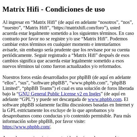
Matrix Hifi - Condiciones de uso
Al ingresar en “Matrix Hifi” (de aquí en adelante “nosotros”, “nos”,
“nuestro”, “Matrix Hifi”, “https://matrixhifi.com/foro”), usted
acuerda estar legalmente sometido a los siguientes términos. En caso
contrario por favor no se registre y/o use “Matrix Hifi”. Podemos
cambiar estos términos en cualquier momento e intentaríamos
avisarle, sin embargo sería prudente que los revisase por su cuenta
periódicamente. Seguir registrado a “Matrix Hifi” después de esos
cambios significa que acuerda estar legalmente sometido a esos
nuevos términos tal como fueron actualizados y/o reformados.
Nuestros foros están desarrollados por phpBB (de aquí en adelante
“ellos”, “sus”, “software phpBB”, “www.phpbb.com”, “phpBB
Limited”, “phpBB Teams”) el cual es una solución de foros liberada
bajo la “
GNU General Public License v2 en Ingles
” (de aquí en
adelante “GPL”) y puede ser descargada de
www.phpbb.com
. El
software phpBB solamente facilita discusiones basadas en Internet y
la GPL estrictamente los excluye de lo que aprobamos y/o
desaprobamos como conductas y/o contenido permisible. Para más
información sobre phpBB, por favor visite:
https://www.phpbb.com/
.