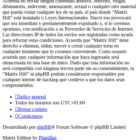
Acuerda no enviar ningun contenido abusivo, obsceno, vulgar,
difamatorio, indecente, amenazante, sexual o cualquier otro material
que pueda violar cualquier ley de su país, el país donde “Matrix
Hifi” está instalado o Leyes Internacionales. Hacer eso provocará
que sea inmediata y permanentemente expulsado y, si lo creemos
oportuno, con notificación a su Proveedor de Servicios de Internet.
Las direcciones IP de todos los envíos son registradas como ayuda
para reforzar estas condiciones. Acuerda que “Matrix Hifi” tiene
derecho a eliminar, editar, mover o cerrar cualquier tema en
cualquier momento que lo creamos conveniente. Como usuario
acuerda que cualquier información que haya ingresado será
almacenada en una base de datos. Dado que esta información no
será compartida con ninguna tercera parte sin su consentimiento, ni
“Matrix Hifi” ni phpBB podrán considerarse responsables por
cualquier intento de hacking que conlleve a que los datos sean
comprometidos.
Índice general
Todos los horarios son
UTC+01:00
Borrar cookies
Contáctanos
Desarrollado por
phpBB
® Forum Software © phpBB Limited
Matrix Edition by
Plantillas