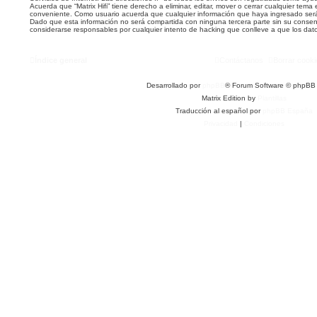
Acuerda que “Matrix Hifi” tiene derecho a eliminar, editar, mover o cerrar cualquier te
conveniente. Como usuario acuerda que cualquier información que haya ingresado se
Dado que esta información no será compartida con ninguna tercera parte sin su consenti
considerarse responsables por cualquier intento de hacking que conlleve a que los da
Índice general
Contáctanos
Borrar cooki
Desarrollado por
phpBB
® Forum Software © phpBB 
Matrix Edition by
Plantillas
Traducción al español por
phpBB España
Privacidad
|
Condiciones