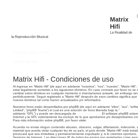
Matrix
Hifi
La Realidad de
la Reproducción Musical
Enlaces rápidos
FAQ
Índice general
Matrix Hifi - Condiciones de uso
Al ingresar en “Matrix Hifi” (de aquí en adelante “nosotros”, “nos”, “nuestro”, “Matrix Hifi”,
estar legalmente sometido a los siguientes términos. En caso contrario por favor no se r
cambiar estos términos en cualquier momento e intentaríamos avisarle, sin embargo ser
periódicamente. Seguir registrado a “Matrix Hifi” después de esos cambios significa qu
nuevos términos tal como fueron actualizados y/o reformados.
Nuestros foros están desarrollados por phpBB (de aquí en adelante “ellos”, “sus”, “so
Limited”, “phpBB Teams”) el cual es una solución de foros liberada bajo la “
GNU General 
adelante “GPL”) y puede ser descargada de
www.phpbb.com
. El software phpBB solam
Internet y la GPL estrictamente los excluye de lo que aprobamos y/o desaprobamos co
Para más información sobre phpBB, por favor visite:
https://www.phpbb.com/
.
Acuerda no enviar ningun contenido abusivo, obsceno, vulgar, difamatorio, indecente, 
material que pueda violar cualquier ley de su país, el país donde “Matrix Hifi” está inst
provocará que sea inmediata y permanentemente expulsado y, si lo creemos oportuno, 
Servicios de Internet. Las direcciones IP de todos los envíos son registradas como ayu