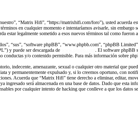
nuestro”, “Matrix Hifi”, “https://matrixhifi.com/foro”), usted acuerda es
 términos en cualquier momento e intentaríamos avisarle, sin embargo s
erda estar legalmente sometido a esos nuevos términos tal como fueron 
“ellos”, “sus”, “software phpBB”, “www.phpbb.com”, “phpBB Limited”, 
GPL”) y puede ser descargada de
www.phpbb.com
. El software phpBB s
o conductas y/o contenido permisible. Para más información sobre phpB
rio, indecente, amenazante, sexual o cualquier otro material que pueda 
iata y permanentemente expulsado y, si lo creemos oportuno, con notific
ciones. Acuerda que “Matrix Hifi” tiene derecho a eliminar, editar, mo
a ingresado será almacenada en una base de datos. Dado que esta infor
sables por cualquier intento de hacking que conlleve a que los datos 