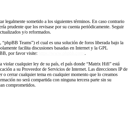
tar legalmente sometido a los siguientes términos. En caso contrario
ería prudente que los revisase por su cuenta periódicamente. Seguir
actualizados y/o reformados.
“phpBB Teams”) el cual es una solución de foros liberada bajo la
olamente facilita discusiones basadas en Internet y la GPL
B, por favor visite:
https://www.phpbb.com/
.
violar cualquier ley de su país, el país donde “Matrix Hifi” está
ación a su Proveedor de Servicios de Internet. Las direcciones IP de
ver o cerrar cualquier tema en cualquier momento que lo creamos
mación no será compartida con ninguna tercera parte sin su
sean comprometidos.