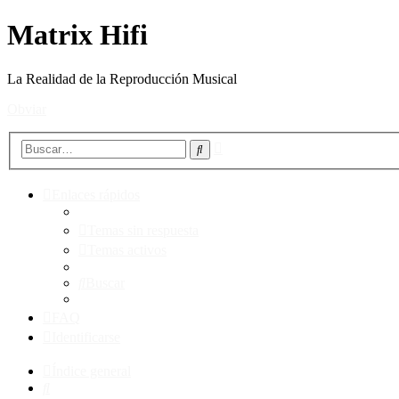
Matrix Hifi
La Realidad de la Reproducción Musical
Obviar
Búsqueda
Buscar
avanzada
Enlaces rápidos
Temas sin respuesta
Temas activos
Buscar
FAQ
Identificarse
Índice general
Buscar