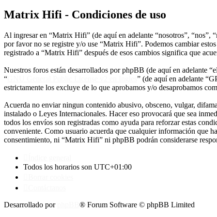
Matrix Hifi - Condiciones de uso
Al ingresar en “Matrix Hifi” (de aquí en adelante “nosotros”, “nos”, “
por favor no se registre y/o use “Matrix Hifi”. Podemos cambiar estos
registrado a “Matrix Hifi” después de esos cambios significa que acu
Nuestros foros están desarrollados por phpBB (de aquí en adelante 
“
GNU General Public License v2 en Ingles
” (de aquí en adelante “
estrictamente los excluye de lo que aprobamos y/o desaprobamos com
Acuerda no enviar ningun contenido abusivo, obsceno, vulgar, difamato
instalado o Leyes Internacionales. Hacer eso provocará que sea inmed
todos los envíos son registradas como ayuda para reforzar estas condi
conveniente. Como usuario acuerda que cualquier información que hay
consentimiento, ni “Matrix Hifi” ni phpBB podrán considerarse respon
Índice general
Todos los horarios son
UTC+01:00
Borrar cookies
Contáctanos
Desarrollado por
phpBB
® Forum Software © phpBB Limited