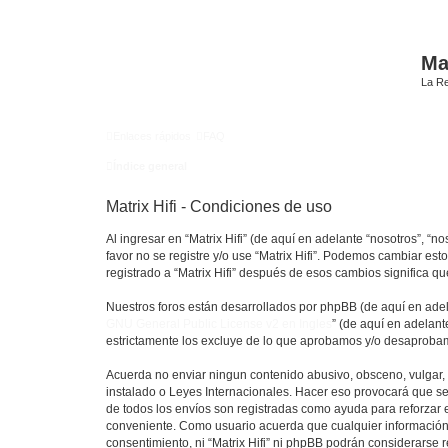
Mat
La Re
Enlaces rápidos
FAQ
Índice general
Matrix Hifi - Condiciones de uso
Al ingresar en “Matrix Hifi” (de aquí en adelante “nosotros”, “no
favor no se registre y/o use “Matrix Hifi”. Podemos cambiar es
registrado a “Matrix Hifi” después de esos cambios significa 
Nuestros foros están desarrollados por phpBB (de aquí en adela
GNU General Public License v2 en Ingles
” (de aquí en adelan
estrictamente los excluye de lo que aprobamos y/o desaprobam
Acuerda no enviar ningun contenido abusivo, obsceno, vulgar, di
instalado o Leyes Internacionales. Hacer eso provocará que se
de todos los envíos son registradas como ayuda para reforzar e
conveniente. Como usuario acuerda que cualquier información
consentimiento, ni “Matrix Hifi” ni phpBB podrán considerarse