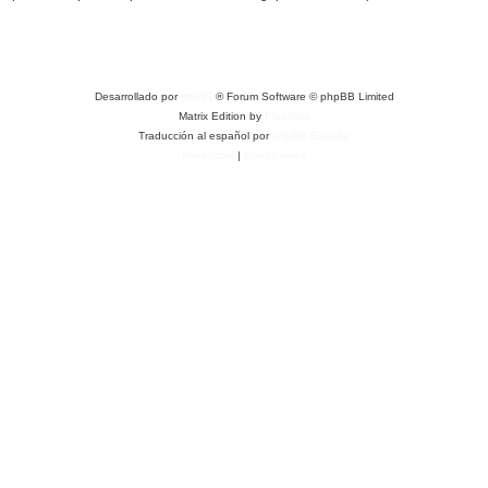
Desarrollado por
phpBB
® Forum Software © phpBB Limited
Matrix Edition by
Plantillas
Traducción al español por
phpBB España
Privacidad
|
Condiciones