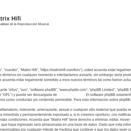
rix Hifi
alidad de la Reproducción Musical
s”, “nuestro”, “Matrix Hifi”, “https://matrixhifi.com/foro”), usted acuerda estar legal
tos términos en cualquier momento e intentaríamos avisarle, sin embargo sería pru
que acuerda estar legalmente sometido a esos nuevos términos tal como fueron actu
nte “ellos”, “sus”, “software phpBB”, “www.phpbb.com”, “phpBB Limited”, “phpBB Te
te “GPL”) y puede ser descargada de
www.phpbb.com
. El software phpBB solamente
os como conductas y/o contenido permisible. Para más información sobre phpBB, p
famatorio, indecente, amenazante, sexual o cualquier otro material que pueda viola
a inmediata y permanentemente expulsado y, si lo creemos oportuno, con notificaci
stas condiciones. Acuerda que “Matrix Hifi” tiene derecho a eliminar, editar, mov
 que haya ingresado será almacenada en una base de datos. Dado que esta inform
 responsables por cualquier intento de hacking que conlleve a que los datos sean 