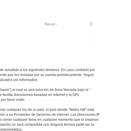
Buscar
Búsqueda avanza
Identificarse
mente sometido a los siguientes términos. En caso contrario por
dente que los revisase por su cuenta periódicamente. Seguir
alizados y/o reformados.
ams”) el cual es una solución de foros liberada bajo la “
 facilita discusiones basadas en Internet y la GPL
or favor visite:
https://www.phpbb.com/
.
r cualquier ley de su país, el país donde “Matrix Hifi” está
ón a su Proveedor de Servicios de Internet. Las direcciones IP
er o cerrar cualquier tema en cualquier momento que lo creamos
ación no será compartida con ninguna tercera parte sin su
comprometidos.