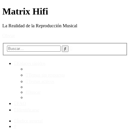
Matrix Hifi
La Realidad de la Reproducción Musical
Obviar
Búsqueda
Buscar
avanzada
Enlaces rápidos
Temas sin respuesta
Temas activos
Buscar
FAQ
Identificarse
Índice general
Buscar