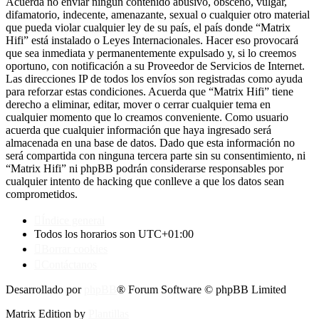
Acuerda no enviar ningun contenido abusivo, obsceno, vulgar,
difamatorio, indecente, amenazante, sexual o cualquier otro material
que pueda violar cualquier ley de su país, el país donde “Matrix
Hifi” está instalado o Leyes Internacionales. Hacer eso provocará
que sea inmediata y permanentemente expulsado y, si lo creemos
oportuno, con notificación a su Proveedor de Servicios de Internet.
Las direcciones IP de todos los envíos son registradas como ayuda
para reforzar estas condiciones. Acuerda que “Matrix Hifi” tiene
derecho a eliminar, editar, mover o cerrar cualquier tema en
cualquier momento que lo creamos conveniente. Como usuario
acuerda que cualquier información que haya ingresado será
almacenada en una base de datos. Dado que esta información no
será compartida con ninguna tercera parte sin su consentimiento, ni
“Matrix Hifi” ni phpBB podrán considerarse responsables por
cualquier intento de hacking que conlleve a que los datos sean
comprometidos.
Índice general
Todos los horarios son
UTC+01:00
Borrar cookies
Contáctanos
Desarrollado por
phpBB
® Forum Software © phpBB Limited
Matrix Edition by
Plantillas