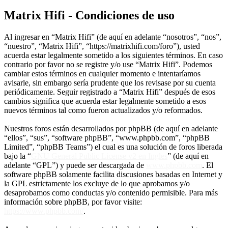
Matrix Hifi - Condiciones de uso
Al ingresar en “Matrix Hifi” (de aquí en adelante “nosotros”, “nos”,
“nuestro”, “Matrix Hifi”, “https://matrixhifi.com/foro”), usted
acuerda estar legalmente sometido a los siguientes términos. En caso
contrario por favor no se registre y/o use “Matrix Hifi”. Podemos
cambiar estos términos en cualquier momento e intentaríamos
avisarle, sin embargo sería prudente que los revisase por su cuenta
periódicamente. Seguir registrado a “Matrix Hifi” después de esos
cambios significa que acuerda estar legalmente sometido a esos
nuevos términos tal como fueron actualizados y/o reformados.
Nuestros foros están desarrollados por phpBB (de aquí en adelante
“ellos”, “sus”, “software phpBB”, “www.phpbb.com”, “phpBB
Limited”, “phpBB Teams”) el cual es una solución de foros liberada
bajo la “
GNU General Public License v2 en Ingles
” (de aquí en
adelante “GPL”) y puede ser descargada de
www.phpbb.com
. El
software phpBB solamente facilita discusiones basadas en Internet y
la GPL estrictamente los excluye de lo que aprobamos y/o
desaprobamos como conductas y/o contenido permisible. Para más
información sobre phpBB, por favor visite:
https://www.phpbb.com/
.