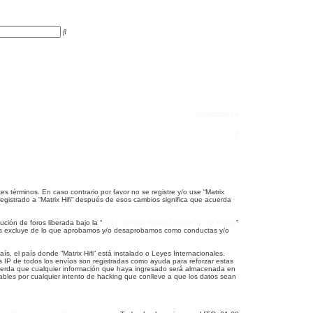
B
B
ú
u
s
s
q
c
u
a
e
r
d
a
a
v
a
n
Identificarse
z
a
B
d
a
u
s
c
ntes términos. En caso contrario por favor no se registre y/o use “Matrix
egistrado a “Matrix Hifi” después de esos cambios significa que acuerda
a
r
ción de foros liberada bajo la “
GNU General Public License v2 en Ingles
”
 los excluye de lo que aprobamos y/o desaprobamos como conductas y/o
s, el país donde “Matrix Hifi” está instalado o Leyes Internacionales.
s IP de todos los envíos son registradas como ayuda para reforzar estas
acuerda que cualquier información que haya ingresado será almacenada en
ables por cualquier intento de hacking que conlleve a que los datos sean