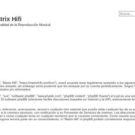
rix Hifi
alidad de la Reproducción Musical
ar
”, “Matrix Hifi”, “https://matrixhifi.com/foro”), usted acuerda estar legalmente sometido a los siguie
os avisarle, sin embargo sería prudente que los revisase por su cuenta periódicamente. Seguir r
izados y/o reformados.
, “sus”, “software phpBB”, “www.phpbb.com”, “phpBB Limited”, “phpBB Teams”) el cual es una solu
. El software phpBB solamente facilita discusiones basadas en Internet y la GPL estrictamente
:
https://www.phpbb.com/
.
 indecente, amenazante, sexual o cualquier otro material que pueda violar cualquier ley de su paí
 lo creemos oportuno, con notificación a su Proveedor de Servicios de Internet. Las direccione
, mover o cerrar cualquier tema en cualquier momento que lo creamos conveniente. Como usuario 
una tercera parte sin su consentimiento, ni “Matrix Hifi” ni phpBB podrán considerarse respons