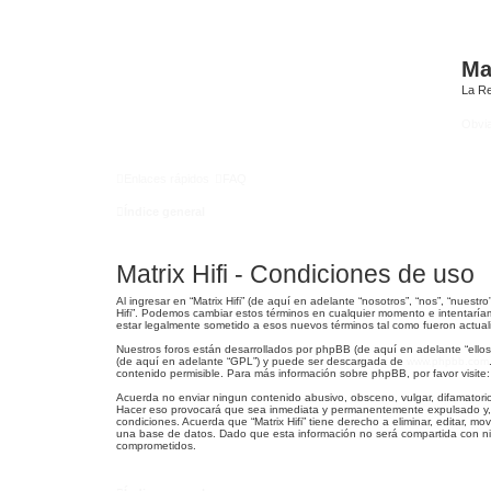
Mat
La Re
Obvi
Enlaces rápidos
FAQ
Índice general
Matrix Hifi - Condiciones de uso
Al ingresar en “Matrix Hifi” (de aquí en adelante “nosotros”, “nos”, “nuestro
Hifi”. Podemos cambiar estos términos en cualquier momento e intentaríam
estar legalmente sometido a esos nuevos términos tal como fueron actual
Nuestros foros están desarrollados por phpBB (de aquí en adelante “ellos”
(de aquí en adelante “GPL”) y puede ser descargada de
www.phpbb.com
contenido permisible. Para más información sobre phpBB, por favor visite
Acuerda no enviar ningun contenido abusivo, obsceno, vulgar, difamatorio,
Hacer eso provocará que sea inmediata y permanentemente expulsado y, si
condiciones. Acuerda que “Matrix Hifi” tiene derecho a eliminar, editar
una base de datos. Dado que esta información no será compartida con ning
comprometidos.