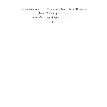
Desarrollado por
phpBB
® Forum Software © phpBB Limited
Matrix Edition by
Plantillas
Traducción al español por
phpBB España
Privacidad
|
Condiciones