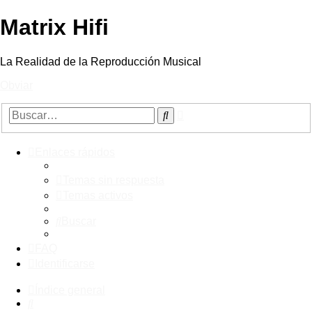
Matrix Hifi
La Realidad de la Reproducción Musical
Obviar
Búsqueda
Buscar
avanzada
Enlaces rápidos
Temas sin respuesta
Temas activos
Buscar
FAQ
Identificarse
Índice general
Buscar