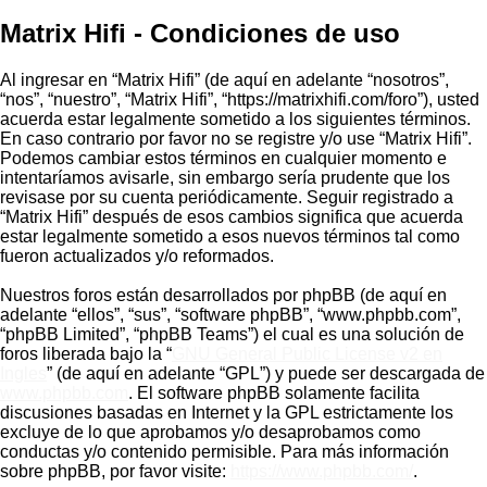
Matrix Hifi - Condiciones de uso
Al ingresar en “Matrix Hifi” (de aquí en adelante “nosotros”,
“nos”, “nuestro”, “Matrix Hifi”, “https://matrixhifi.com/foro”), usted
acuerda estar legalmente sometido a los siguientes términos.
En caso contrario por favor no se registre y/o use “Matrix Hifi”.
Podemos cambiar estos términos en cualquier momento e
intentaríamos avisarle, sin embargo sería prudente que los
revisase por su cuenta periódicamente. Seguir registrado a
“Matrix Hifi” después de esos cambios significa que acuerda
estar legalmente sometido a esos nuevos términos tal como
fueron actualizados y/o reformados.
Nuestros foros están desarrollados por phpBB (de aquí en
adelante “ellos”, “sus”, “software phpBB”, “www.phpbb.com”,
“phpBB Limited”, “phpBB Teams”) el cual es una solución de
foros liberada bajo la “
GNU General Public License v2 en
Ingles
” (de aquí en adelante “GPL”) y puede ser descargada de
www.phpbb.com
. El software phpBB solamente facilita
discusiones basadas en Internet y la GPL estrictamente los
excluye de lo que aprobamos y/o desaprobamos como
conductas y/o contenido permisible. Para más información
sobre phpBB, por favor visite:
https://www.phpbb.com/
.