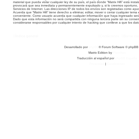
material que pueda violar cualquier ley de su país, el país donde “Matrix Hifi” está inst
provocará que sea inmediata y permanentemente expulsado y, si lo creemos oportuno, 
Servicios de Internet. Las direcciones IP de todos los envíos son registradas como ayu
Acuerda que “Matrix Hifi” tiene derecho a eliminar, editar, mover o cerrar cualquier te
conveniente. Como usuario acuerda que cualquier información que haya ingresado se
Dado que esta información no será compartida con ninguna tercera parte sin su consenti
considerarse responsables por cualquier intento de hacking que conlleve a que los da
Índice general
Contáctanos
Borrar co
Desarrollado por
phpBB
® Forum Software © phpBB 
Matrix Edition by
Plantillas
Traducción al español por
phpBB España
Privacidad
|
Condiciones