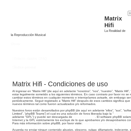
Matrix
Hifi
La Realidad de
la Reproducción Musical
Obviar
Enlaces rápidos
FAQ
Índice general
Matrix Hifi - Condiciones de uso
Al ingresar en “Matrix Hifi” (de aquí en adelante “nosotros”, “nos”, “nuestro”, “Matrix Hifi”,
estar legalmente sometido a los siguientes términos. En caso contrario por favor no se r
cambiar estos términos en cualquier momento e intentaríamos avisarle, sin embargo ser
periódicamente. Seguir registrado a “Matrix Hifi” después de esos cambios significa qu
nuevos términos tal como fueron actualizados y/o reformados.
Nuestros foros están desarrollados por phpBB (de aquí en adelante “ellos”, “sus”, “so
Limited”, “phpBB Teams”) el cual es una solución de foros liberada bajo la “
GNU General 
adelante “GPL”) y puede ser descargada de
www.phpbb.com
. El software phpBB solam
Internet y la GPL estrictamente los excluye de lo que aprobamos y/o desaprobamos co
Para más información sobre phpBB, por favor visite:
https://www.phpbb.com/
.
Acuerda no enviar ningun contenido abusivo, obsceno, vulgar, difamatorio, indecente, 