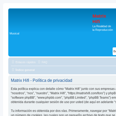
Matrix
Hifi
La Realidad de
la Reproducción
Musical
Enlaces rápidos
FAQ
Índice general
Matrix Hifi - Política de privacidad
Esta política explica con detalle cómo “Matrix Hifi” junto con sus empresa
“nosotros”, “nos”, “nuestro”, “Matrix Hifi”, “https://matrixhifi.com/foro”) y ph
“software phpBB”, “www.phpbb.com”, “phpBB Limited”, “phpBB Teams”) em
obtenida durante cualquier sesión de uso por usted (de aquí en adelante “
Tu información es obtenida por dos vías. Primeramente, navegar por “Matrix
un número de cookies, las cuales son un pequeño archivo de texto que se