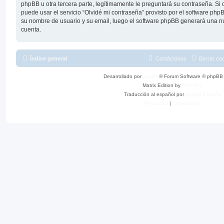
phpBB u otra tercera parte, legítimamente le preguntará su contraseña. Si 
puede usar el servicio “Olvidé mi contraseña” provisto por el software phpB
su nombre de usuario y su email, luego el software phpBB generará una n
cuenta.
Índice general
Contáctanos
Borrar co
Desarrollado por
phpBB
® Forum Software © phpBB 
Matrix Edition by
Plantillas
Traducción al español por
phpBB España
Privacidad
|
Condiciones