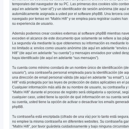
temporales del navegador de su PC. Las primeras dos cookies sólo contien
aquí en adelante “user-id”) y un identificador de sesión anónima (de aquí e
automáticamente asignada a usted por el software phpBB. Una tercera coo
navegado por temas en “Matrix Hifi” y se emplea para registrar cuales han 
su experiencia de usuario.
Además podemos crear cookies externas al software phpBB mientras navega 
exceden el alcance de este documento que solamente se refiere a las pág
La segunda vía mediante la que obtenemos su información es mediante lo 
no limitado a: envíos como usuario anónimo (de aquí en adelante “envíos a
Hifi” (de aquí en adelante “su cuenta”) y mensajes enviados por usted desp
haya identificado (de aquí en adelante “sus mensajes”).
Tu cuenta como mínimo constará de un nombre único de identificación (de
usuario”), una contraseña personal empleada para la identificación (de aq
una dirección de email personal válida (de aquí en adelante “su email”). L
Hifi” está protegida por las leyes de protección de datos aplicables en el p
Cualquier información más allá de su nombre de usuario, su contraseña y 
“Matrix Hifi” durante el proceso de registro será obligatoria u opcional, según
cualquier caso, usted tiene la opción de qué información en su cuenta se
su cuenta, usted tiene la opción de activar o desactivar los emails genera
phpBB.
Tu contraseña está encriptada (cifrado de una vía) por lo tanto está segu
no emplee la misma contraseña en diferentes websites. Su contraseña gar
“Matrix Hifi”, por favor guárdela cuidadosamente y bajo ninguna circunstan