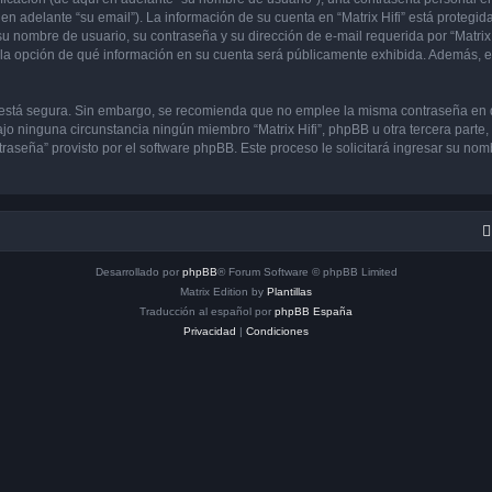
en adelante “su email”). La información de su cuenta en “Matrix Hifi” está protegida
 nombre de usuario, su contraseña y su dirección de e-mail requerida por “Matrix H
ene la opción de qué información en su cuenta será públicamente exhibida. Además, en
to está segura. Sin embargo, se recomienda que no emplee la misma contraseña en 
jo ninguna circunstancia ningún miembro “Matrix Hifi”, phpBB u otra tercera parte,
traseña” provisto por el software phpBB. Este proceso le solicitará ingresar su no
Desarrollado por
phpBB
® Forum Software © phpBB Limited
Matrix Edition by
Plantillas
Traducción al español por
phpBB España
Privacidad
|
Condiciones