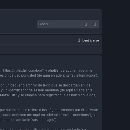
Buscar
Búsqueda avanza
Identificarse
, “https://matrixhifi.com/foro”) y phpBB (de aquí en adelante
sión de uso por usted (de aquí en adelante “su información”).
 son un pequeño archivo de texto que se descargan en los
 y un identificador de sesión anónima (de aquí en adelante
rix Hifi” y se emplea para registrar cuales han sido leídos,
ue solamente se refiere a las páginas creadas por el software
 usuario anónimo (de aquí en adelante “envíos anónimos”), su
(de aquí en adelante “sus mensajes”).
leada para la identificación (de aquí en adelante “su