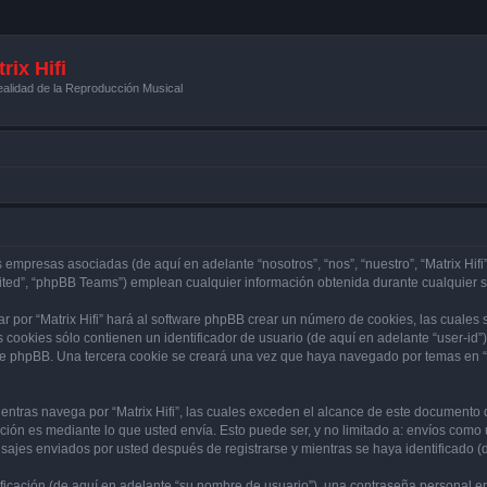
rix Hifi
alidad de la Reproducción Musical
s empresas asociadas (de aquí en adelante “nosotros”, “nos”, “nuestro”, “Matrix Hifi”
ited”, “phpBB Teams”) emplean cualquier información obtenida durante cualquier se
r por “Matrix Hifi” hará al software phpBB crear un número de cookies, las cuales
cookies sólo contienen un identificador de usuario (de aquí en adelante “user-id”)
re phpBB. Una tercera cookie se creará una vez que haya navegado por temas en “Mat
tras navega por “Matrix Hifi”, las cuales exceden el alcance de este documento q
ón es mediante lo que usted envía. Esto puede ser, y no limitado a: envíos como
ensajes enviados por usted después de registrarse y mientras se haya identificado 
cación (de aquí en adelante “su nombre de usuario”), una contraseña personal emp