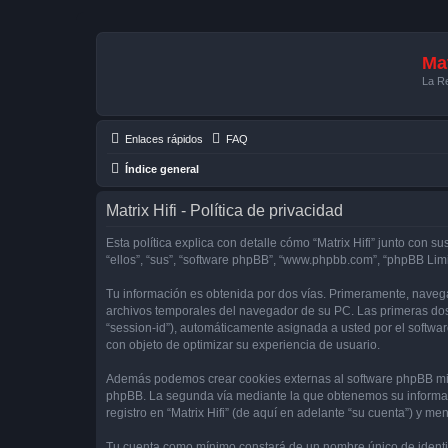
Mat
La Re
Enlaces rápidos
FAQ
Índice general
Matrix Hifi - Política de privacidad
Esta política explica con detalle cómo “Matrix Hifi” junto con su
“ellos”, “sus”, “software phpBB”, “www.phpbb.com”, “phpBB Lim
Tu información es obtenida por dos vías. Primeramente, navega
archivos temporales del navegador de su PC. Las primeras dos 
“session-id”), automáticamente asignada a usted por el softwa
con objeto de optimizar su experiencia de usuario.
Además podemos crear cookies externas al software phpBB mien
phpBB. La segunda vía mediante la que obtenemos su informaci
registro en “Matrix Hifi” (de aquí en adelante “su cuenta”) y m
Tu cuenta como mínimo constará de un nombre único de identifi