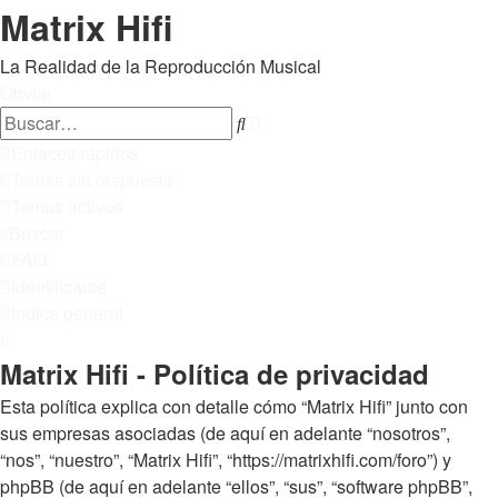
Matrix Hifi
La Realidad de la Reproducción Musical
Obviar
Búsqueda
Buscar
avanzada
Enlaces rápidos
Temas sin respuesta
Temas activos
Buscar
FAQ
Identificarse
Índice general
Buscar
Matrix Hifi - Política de privacidad
Esta política explica con detalle cómo “Matrix Hifi” junto con
sus empresas asociadas (de aquí en adelante “nosotros”,
“nos”, “nuestro”, “Matrix Hifi”, “https://matrixhifi.com/foro”) y
phpBB (de aquí en adelante “ellos”, “sus”, “software phpBB”,