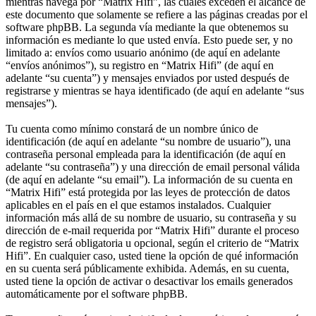
mientras navega por “Matrix Hifi”, las cuales exceden el alcance de
este documento que solamente se refiere a las páginas creadas por el
software phpBB. La segunda vía mediante la que obtenemos su
información es mediante lo que usted envía. Esto puede ser, y no
limitado a: envíos como usuario anónimo (de aquí en adelante
“envíos anónimos”), su registro en “Matrix Hifi” (de aquí en
adelante “su cuenta”) y mensajes enviados por usted después de
registrarse y mientras se haya identificado (de aquí en adelante “sus
mensajes”).
Tu cuenta como mínimo constará de un nombre único de
identificación (de aquí en adelante “su nombre de usuario”), una
contraseña personal empleada para la identificación (de aquí en
adelante “su contraseña”) y una dirección de email personal válida
(de aquí en adelante “su email”). La información de su cuenta en
“Matrix Hifi” está protegida por las leyes de protección de datos
aplicables en el país en el que estamos instalados. Cualquier
información más allá de su nombre de usuario, su contraseña y su
dirección de e-mail requerida por “Matrix Hifi” durante el proceso
de registro será obligatoria u opcional, según el criterio de “Matrix
Hifi”. En cualquier caso, usted tiene la opción de qué información
en su cuenta será públicamente exhibida. Además, en su cuenta,
usted tiene la opción de activar o desactivar los emails generados
automáticamente por el software phpBB.