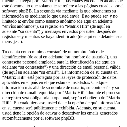
mientras navega por “Matrix Hifi”, las cuales exceden el alcance de
este documento que solamente se refiere a las páginas creadas por el
software phpBB. La segunda vía mediante la que obtenemos su
información es mediante lo que usted envía. Esto puede ser, y no
limitado a: envíos como usuario anónimo (de aquí en adelante
“envíos anónimos”), su registro en “Matrix Hifi” (de aquí en
adelante “su cuenta”) y mensajes enviados por usted después de
registrarse y mientras se haya identificado (de aquí en adelante “sus
mensajes”).
Tu cuenta como mínimo constará de un nombre único de
identificación (de aquí en adelante “su nombre de usuario”), una
contraseña personal empleada para la identificación (de aquí en
adelante “su contraseña”) y una dirección de email personal válida
(de aquí en adelante “su email”). La información de su cuenta en
“Matrix Hifi” está protegida por las leyes de protección de datos
aplicables en el país en el que estamos instalados. Cualquier
información más allá de su nombre de usuario, su contraseña y su
dirección de e-mail requerida por “Matrix Hifi” durante el proceso
de registro será obligatoria u opcional, según el criterio de “Matrix
Hifi”. En cualquier caso, usted tiene la opción de qué información
en su cuenta será públicamente exhibida. Además, en su cuenta,
usted tiene la opción de activar o desactivar los emails generados
automáticamente por el software phpBB.