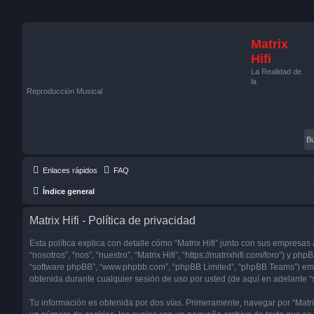
Matrix
Hifi
La Realidad de
la
Reproducción Musical
Enlaces rápidos
FAQ
Índice general
Matrix Hifi - Política de privacidad
Esta política explica con detalle cómo “Matrix Hifi” junto con sus empresa
“nosotros”, “nos”, “nuestro”, “Matrix Hifi”, “https://matrixhifi.com/foro”) y ph
“software phpBB”, “www.phpbb.com”, “phpBB Limited”, “phpBB Teams”) em
obtenida durante cualquier sesión de uso por usted (de aquí en adelante “
Tu información es obtenida por dos vías. Primeramente, navegar por “Matrix