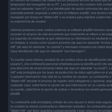
un número de cookies, las cuales son un pequeño archivo de texto que se
temporales del navegador de su PC. Las primeras dos cookies sólo contien
aquí en adelante “user-id”) y un identificador de sesión anónima (de aquí e
automáticamente asignada a usted por el software phpBB. Una tercera coo
navegado por temas en “Matrix Hifi” y se emplea para registrar cuales han 
su experiencia de usuario.
Además podemos crear cookies externas al software phpBB mientras navega 
exceden el alcance de este documento que solamente se refiere a las pág
La segunda vía mediante la que obtenemos su información es mediante lo 
no limitado a: envíos como usuario anónimo (de aquí en adelante “envíos a
Hifi” (de aquí en adelante “su cuenta”) y mensajes enviados por usted desp
haya identificado (de aquí en adelante “sus mensajes”).
Tu cuenta como mínimo constará de un nombre único de identificación (de
usuario”), una contraseña personal empleada para la identificación (de aq
una dirección de email personal válida (de aquí en adelante “su email”). L
Hifi” está protegida por las leyes de protección de datos aplicables en el p
Cualquier información más allá de su nombre de usuario, su contraseña y 
“Matrix Hifi” durante el proceso de registro será obligatoria u opcional, según
cualquier caso, usted tiene la opción de qué información en su cuenta se
su cuenta, usted tiene la opción de activar o desactivar los emails genera
phpBB.
Tu contraseña está encriptada (cifrado de una vía) por lo tanto está segu
no emplee la misma contraseña en diferentes websites. Su contraseña gar
“Matrix Hifi”, por favor guárdela cuidadosamente y bajo ninguna circunstan