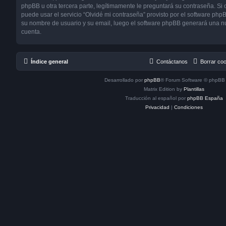
phpBB u otra tercera parte, legítimamente le preguntará su contraseña. Si 
puede usar el servicio “Olvidé mi contraseña” provisto por el software phpB
su nombre de usuario y su email, luego el software phpBB generará una n
cuenta.
Índice general
Contáctanos
Borrar co
Desarrollado por
phpBB
® Forum Software © phpBB 
Matrix Edition by
Plantillas
Traducción al español por
phpBB España
Privacidad
|
Condiciones