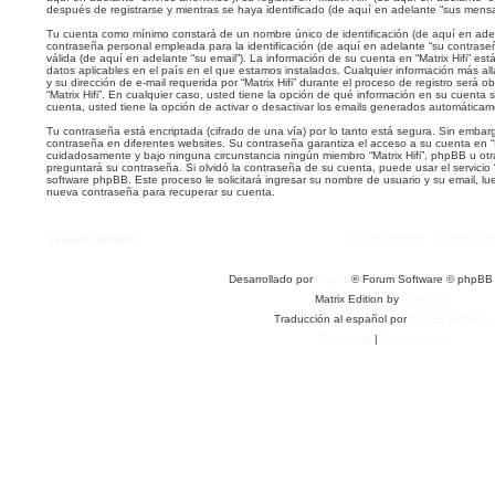
después de registrarse y mientras se haya identificado (de aquí en adelante “sus mensa
Tu cuenta como mínimo constará de un nombre único de identificación (de aquí en ade
contraseña personal empleada para la identificación (de aquí en adelante “su contraseñ
válida (de aquí en adelante “su email”). La información de su cuenta en “Matrix Hifi” est
datos aplicables en el país en el que estamos instalados. Cualquier información más a
y su dirección de e-mail requerida por “Matrix Hifi” durante el proceso de registro será ob
“Matrix Hifi”. En cualquier caso, usted tiene la opción de qué información en su cuent
cuenta, usted tiene la opción de activar o desactivar los emails generados automática
Tu contraseña está encriptada (cifrado de una vía) por lo tanto está segura. Sin emb
contraseña en diferentes websites. Su contraseña garantiza el acceso a su cuenta en “Ma
cuidadosamente y bajo ninguna circunstancia ningún miembro “Matrix Hifi”, phpBB u otra
preguntará su contraseña. Si olvidó la contraseña de su cuenta, puede usar el servicio “
software phpBB. Este proceso le solicitará ingresar su nombre de usuario y su email, 
nueva contraseña para recuperar su cuenta.
Índice general
Contáctanos
Borrar co
Desarrollado por
phpBB
® Forum Software © phpBB 
Matrix Edition by
Plantillas
Traducción al español por
phpBB España
Privacidad
|
Condiciones