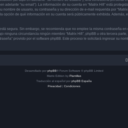
en adelante “su email”). La información de su cuenta en “Matrix Hifi” está protegida
 nombre de usuario, su contraseña y su dirección de e-mail requerida por “Matrix H
ene la opción de qué información en su cuenta será públicamente exhibida. Además, en
to está segura. Sin embargo, se recomienda que no emplee la misma contraseña en 
jo ninguna circunstancia ningún miembro “Matrix Hifi”, phpBB u otra tercera parte,
traseña” provisto por el software phpBB. Este proceso le solicitará ingresar su no
Desarrollado por
phpBB
® Forum Software © phpBB Limited
Matrix Edition by
Plantillas
Traducción al español por
phpBB España
Privacidad
|
Condiciones