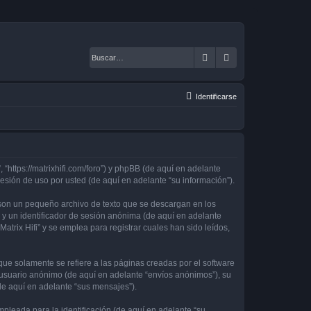
Buscar
Búsqueda avanza
Identificarse
, “https://matrixhifi.com/foro”) y phpBB (de aquí en adelante
sión de uso por usted (de aquí en adelante “su información”).
 son un pequeño archivo de texto que se descargan en los
 y un identificador de sesión anónima (de aquí en adelante
rix Hifi” y se emplea para registrar cuales han sido leídos,
ue solamente se refiere a las páginas creadas por el software
 usuario anónimo (de aquí en adelante “envíos anónimos”), su
(de aquí en adelante “sus mensajes”).
leada para la identificación (de aquí en adelante “su