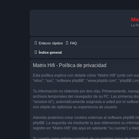
Mat
La Re
Enlaces rápidos
FAQ
Índice general
Matrix Hifi - Política de privacidad
Esta política explica con detalle cómo “Matrix Hifi” junto con su
“ellos”, “sus”, “software phpBB”, “www.phpbb.com”, “phpBB Lim
Tu información es obtenida por dos vías. Primeramente, navega
archivos temporales del navegador de su PC. Las primeras dos 
“session-id”), automáticamente asignada a usted por el softwa
con objeto de optimizar su experiencia de usuario.
Además podemos crear cookies externas al software phpBB mien
phpBB. La segunda vía mediante la que obtenemos su informaci
registro en “Matrix Hifi” (de aquí en adelante “su cuenta”) y m
Tu cuenta como mínimo constará de un nombre único de identifi