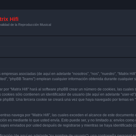
rix Hifi
alidad de la Reproducción Musical
s empresas asociadas (de aquí en adelante “nosotros”, “nos”, “nuestro”, “Matrix Hifi”
ited”, “phpBB Teams”) emplean cualquier información obtenida durante cualquier se
r por “Matrix Hifi” hará al software phpBB crear un número de cookies, las cuales
cookies sólo contienen un identificador de usuario (de aquí en adelante “user-id”)
re phpBB. Una tercera cookie se creará una vez que haya navegado por temas en “Mat
tras navega por “Matrix Hifi”, las cuales exceden el alcance de este documento q
ón es mediante lo que usted envía. Esto puede ser, y no limitado a: envíos como
ensajes enviados por usted después de registrarse y mientras se haya identificado 
cación (de aquí en adelante “su nombre de usuario”), una contraseña personal emp