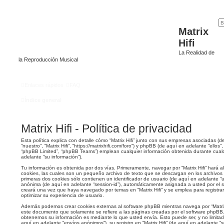
Matrix
Hifi
La Realidad de
la Reproducción Musical
Enlaces rápidos
FAQ
Índice general
Matrix Hifi - Política de privacidad
Esta política explica con detalle cómo “Matrix Hifi” junto con sus empresas asociadas (d
“nuestro”, “Matrix Hifi”, “https://matrixhifi.com/foro”) y phpBB (de aquí en adelante “ello
“phpBB Limited”, “phpBB Teams”) emplean cualquier información obtenida durante cualq
adelante “su información”).
Tu información es obtenida por dos vías. Primeramente, navegar por “Matrix Hifi” hará
cookies, las cuales son un pequeño archivo de texto que se descargan en los archivo
primeras dos cookies sólo contienen un identificador de usuario (de aquí en adelante “us
anónima (de aquí en adelante “session-id”), automáticamente asignada a usted por el 
creará una vez que haya navegado por temas en “Matrix Hifi” y se emplea para registrar
optimizar su experiencia de usuario.
Además podemos crear cookies externas al software phpBB mientras navega por “Matrix 
este documento que solamente se refiere a las páginas creadas por el software phpBB
obtenemos su información es mediante lo que usted envía. Esto puede ser, y no limita
aquí en adelante “envíos anónimos”), su registro en “Matrix Hifi” (de aquí en adelante 