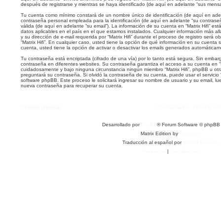
después de registrarse y mientras se haya identificado (de aquí en adelante “sus mensa
Tu cuenta como mínimo constará de un nombre único de identificación (de aquí en ade
contraseña personal empleada para la identificación (de aquí en adelante “su contraseñ
válida (de aquí en adelante “su email”). La información de su cuenta en “Matrix Hifi” est
datos aplicables en el país en el que estamos instalados. Cualquier información más a
y su dirección de e-mail requerida por “Matrix Hifi” durante el proceso de registro será ob
“Matrix Hifi”. En cualquier caso, usted tiene la opción de qué información en su cuent
cuenta, usted tiene la opción de activar o desactivar los emails generados automática
Tu contraseña está encriptada (cifrado de una vía) por lo tanto está segura. Sin emb
contraseña en diferentes websites. Su contraseña garantiza el acceso a su cuenta en “Ma
cuidadosamente y bajo ninguna circunstancia ningún miembro “Matrix Hifi”, phpBB u otra
preguntará su contraseña. Si olvidó la contraseña de su cuenta, puede usar el servicio “
software phpBB. Este proceso le solicitará ingresar su nombre de usuario y su email, 
nueva contraseña para recuperar su cuenta.
Índice general
Contáctanos
Borrar co
Desarrollado por
phpBB
® Forum Software © phpBB 
Matrix Edition by
Plantillas
Traducción al español por
phpBB España
Privacidad
|
Condiciones