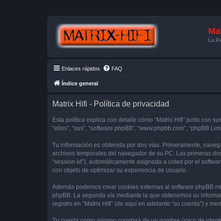
Mat
La Re
Enlaces rápidos
FAQ
Índice general
Matrix Hifi - Política de privacidad
Esta política explica con detalle cómo “Matrix Hifi” junto con su
“ellos”, “sus”, “software phpBB”, “www.phpbb.com”, “phpBB Lim
Tu información es obtenida por dos vías. Primeramente, navega
archivos temporales del navegador de su PC. Las primeras dos 
“session-id”), automáticamente asignada a usted por el softwa
con objeto de optimizar su experiencia de usuario.
Además podemos crear cookies externas al software phpBB mien
phpBB. La segunda vía mediante la que obtenemos su informaci
registro en “Matrix Hifi” (de aquí en adelante “su cuenta”) y m
Tu cuenta como mínimo constará de un nombre único de identifi