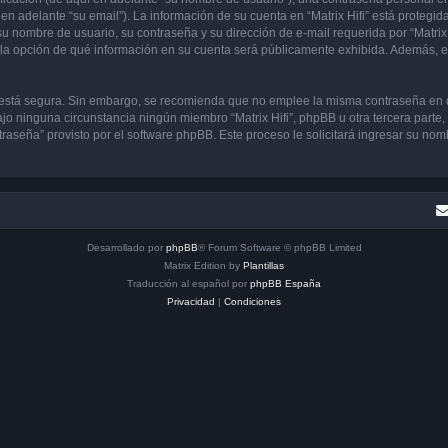
en adelante “su email”). La información de su cuenta en “Matrix Hifi” está protegida
 nombre de usuario, su contraseña y su dirección de e-mail requerida por “Matrix H
ene la opción de qué información en su cuenta será públicamente exhibida. Además, en
to está segura. Sin embargo, se recomienda que no emplee la misma contraseña en 
jo ninguna circunstancia ningún miembro “Matrix Hifi”, phpBB u otra tercera parte,
traseña” provisto por el software phpBB. Este proceso le solicitará ingresar su no
Desarrollado por
phpBB
® Forum Software © phpBB Limited
Matrix Edition by
Plantillas
Traducción al español por
phpBB España
Privacidad
|
Condiciones