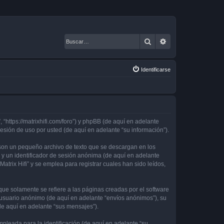
Buscar
Búsqueda avanza
Identificarse
, “https://matrixhifi.com/foro”) y phpBB (de aquí en adelante
sión de uso por usted (de aquí en adelante “su información”).
 son un pequeño archivo de texto que se descargan en los
 y un identificador de sesión anónima (de aquí en adelante
rix Hifi” y se emplea para registrar cuales han sido leídos,
ue solamente se refiere a las páginas creadas por el software
 usuario anónimo (de aquí en adelante “envíos anónimos”), su
(de aquí en adelante “sus mensajes”).
leada para la identificación (de aquí en adelante “su