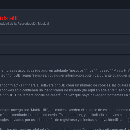
rix Hifi
alidad de la Reproducción Musical
s empresas asociadas (de aquí en adelante “nosotros”, “nos”, “nuestro”, “Matrix Hifi”
ited”, “phpBB Teams”) emplean cualquier información obtenida durante cualquier se
r por “Matrix Hifi” hará al software phpBB crear un número de cookies, las cuales
cookies sólo contienen un identificador de usuario (de aquí en adelante “user-id”)
re phpBB. Una tercera cookie se creará una vez que haya navegado por temas en “Mat
tras navega por “Matrix Hifi”, las cuales exceden el alcance de este documento q
ón es mediante lo que usted envía. Esto puede ser, y no limitado a: envíos como
ensajes enviados por usted después de registrarse y mientras se haya identificado 
cación (de aquí en adelante “su nombre de usuario”), una contraseña personal emp