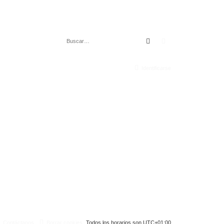
Buscar
Búsqueda avanza
Identificarse
Contáctanos
Borrar cookies
Todos los horarios son
UTC+01:00