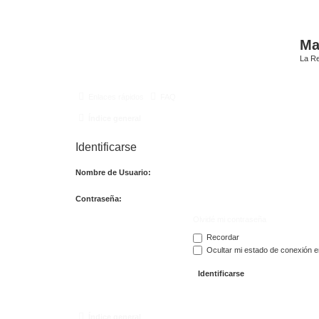
Mat
La Re
Enlaces rápidos
FAQ
Índice general
Identificarse
Nombre de Usuario:
Contraseña:
Olvidé mi contraseña
Recordar
Ocultar mi estado de conexión e
Índice general