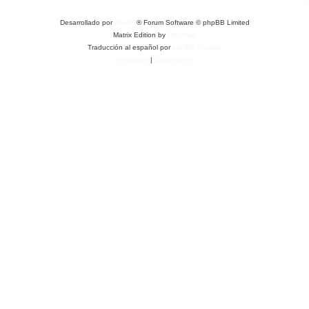
Desarrollado por
phpBB
® Forum Software © phpBB Limited
Matrix Edition by
Plantillas
Traducción al español por
phpBB España
Privacidad
|
Condiciones