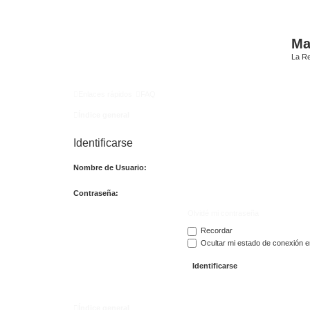
Mat
La Re
Enlaces rápidos
FAQ
Índice general
Identificarse
Nombre de Usuario:
Contraseña:
Olvidé mi contraseña
Recordar
Ocultar mi estado de conexión e
Índice general