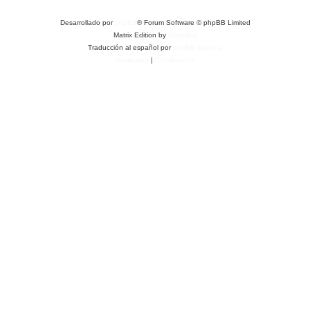
Desarrollado por
phpBB
® Forum Software © phpBB Limited
Matrix Edition by
Plantillas
Traducción al español por
phpBB España
Privacidad
|
Condiciones