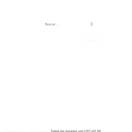
Buscar
Búsqueda avanza
Identificarse
Contáctanos
Borrar cookies
Todos los horarios son
UTC+01:00