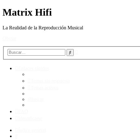
Matrix Hifi
La Realidad de la Reproducción Musical
Obviar
Búsqueda
Buscar
avanzada
Enlaces rápidos
Temas sin respuesta
Temas activos
Buscar
FAQ
Identificarse
Índice general
Buscar