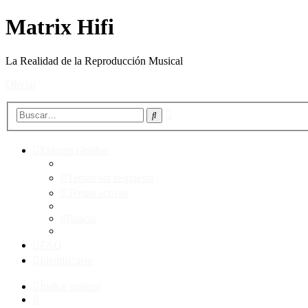
Matrix Hifi
La Realidad de la Reproducción Musical
Obviar
Búsqueda
Buscar
avanzada
Enlaces rápidos
Temas sin respuesta
Temas activos
Buscar
FAQ
Identificarse
Índice general
Buscar