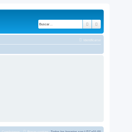
Buscar
Búsqueda avanza
Identificarse
Contáctanos
Borrar cookies
Todos los horarios son
UTC+01:00