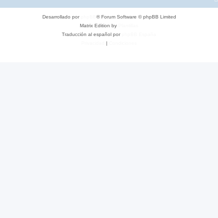
Desarrollado por
phpBB
® Forum Software © phpBB Limited
Matrix Edition by
Plantillas
Traducción al español por
phpBB España
Privacidad
|
Condiciones