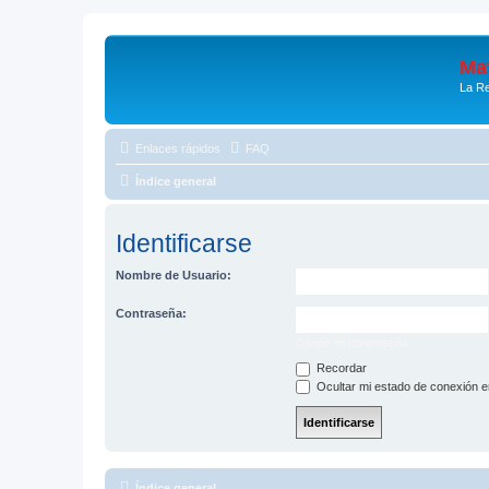
Mat
La Re
Enlaces rápidos
FAQ
Índice general
Identificarse
Nombre de Usuario:
Contraseña:
Olvidé mi contraseña
Recordar
Ocultar mi estado de conexión e
Índice general