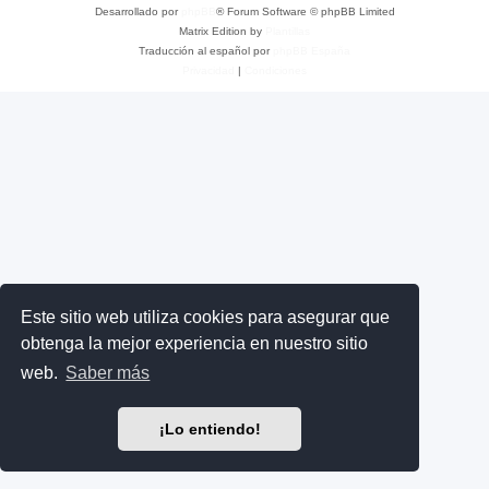
Desarrollado por
phpBB
® Forum Software © phpBB Limited
Matrix Edition by
Plantillas
Traducción al español por
phpBB España
Privacidad
|
Condiciones
Este sitio web utiliza cookies para asegurar que
obtenga la mejor experiencia en nuestro sitio
web.
Saber más
¡Lo entiendo!