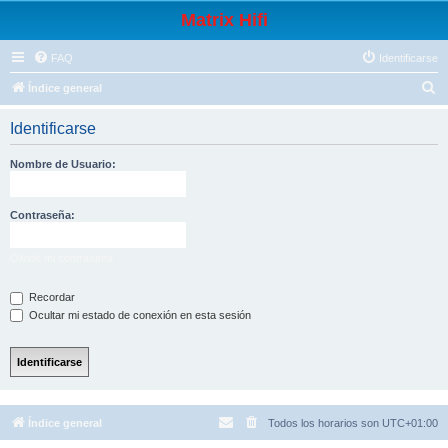
Matrix Hifi
FAQ
Identificarse
B
Índice general
u
Identificarse
s
c
Nombre de Usuario:
a
r
Contraseña:
Olvidé mi contraseña
Recordar
Ocultar mi estado de conexión en esta sesión
Índice general
Todos los horarios son
UTC+01:00