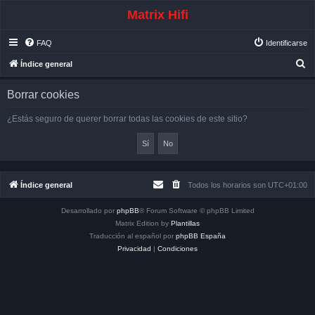
Matrix Hifi
FAQ
Identificarse
B
Índice general
u
Borrar cookies
s
c
¿Estás seguro de querer borrar todas las cookies de este sitio?
a
r
Índice general
Todos los horarios son
UTC+01:00
Desarrollado por
phpBB
® Forum Software © phpBB Limited
Matrix Edition by
Plantillas
Traducción al español por
phpBB España
Privacidad
|
Condiciones