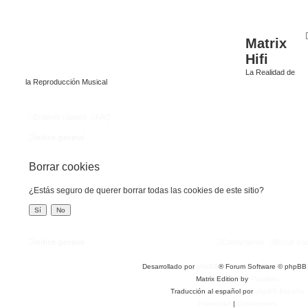
Matrix
Hifi
La Realidad de
la Reproducción Musical
Enlaces rápidos
FAQ
Índice general
Borrar cookies
¿Estás seguro de querer borrar todas las cookies de este sitio?
Índice general
Contáctanos
Borrar co
Desarrollado por
phpBB
® Forum Software © phpBB 
Matrix Edition by
Plantillas
Traducción al español por
phpBB España
Privacidad
|
Condiciones