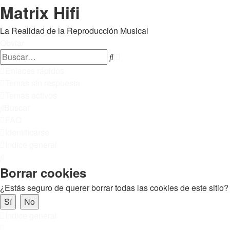
Matrix Hifi
La Realidad de la Reproducción Musical
Obviar
Búsqueda
Buscar
avanzada
Enlaces rápidos
Temas sin respuesta
Temas activos
Buscar
FAQ
Identificarse
Índice general
Buscar
Borrar cookies
¿Estás seguro de querer borrar todas las cookies de este sitio?
Índice general