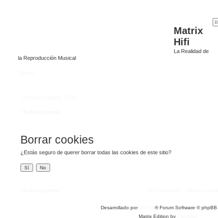
Matrix
Hifi
La Realidad de
la Reproducción Musical
Obviar
Enlaces rápidos
FAQ
Índice general
Borrar cookies
¿Estás seguro de querer borrar todas las cookies de este sitio?
Índice general
Contáctanos
Borrar cooki
Desarrollado por
phpBB
® Forum Software © phpBB 
Matrix Edition by
Plantillas