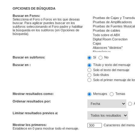
OPCIONES DE BÚSQUEDA
Buscar en Foros:
Selecciona el Foro o Foros en los que deseas
buscar. Para agilizar puedes buscar en los
subforos seleccionando el Foro padre y habilitar
la búsqueda en los subforos (en Opciones de
búsqueda).
Buscar en subforos:
Sí
No
Buscar en :
Título y texto del mensaje
Solo el texto del mensaje
Solo títulos
Solo el primer mensaje de l
Mostrar resultados como:
Mensajes
Temas
Ordenar resultados por:
A
Limitar resultados previos a:
Mostrar los primeros:
Caracteres del mens
Establece en 0 para mostrar todo el mensaje.