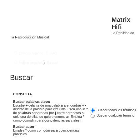
Matrix
Hifi
La Realidad de
la Reproducción Musical
Enlaces rápidos
FAQ
Índice general
Buscar
Buscar
CONSULTA
Buscar palabras clave:
Escribe
+
delante de una palabra a encontrar y
-
delante de la palabra para excluirla. Crea una lista
Buscar todos los términos
de palabras separadas por
|
entre corchetes si
Buscar cualquier término
solo una de ellas se quiere encontrar. Emplea
*
como comodín para coincidencias parciales.
Buscar autor:
Emplea * como comodín para coincidencias
parciales.