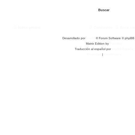
Índice general
Contáctanos
Borrar co
Desarrollado por
phpBB
® Forum Software © phpBB 
Matrix Edition by
Plantillas
Traducción al español por
phpBB España
Privacidad
|
Condiciones