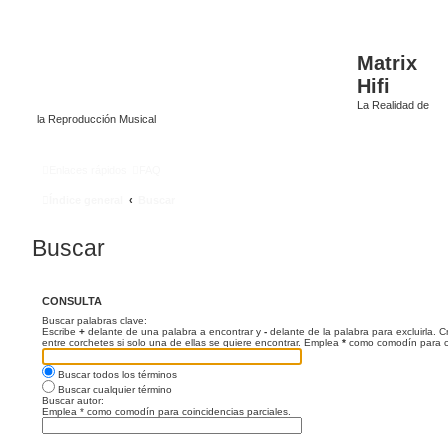
Matrix
Hifi
La Realidad de
la Reproducción Musical
Enlaces rápidos
FAQ
Índice general
Buscar
Buscar
CONSULTA
Buscar palabras clave:
Escribe
+
delante de una palabra a encontrar y
-
delante de la palabra para excluirla. 
entre corchetes si solo una de ellas se quiere encontrar. Emplea
*
como comodín para co
Buscar todos los términos
Buscar cualquier término
Buscar autor:
Emplea * como comodín para coincidencias parciales.