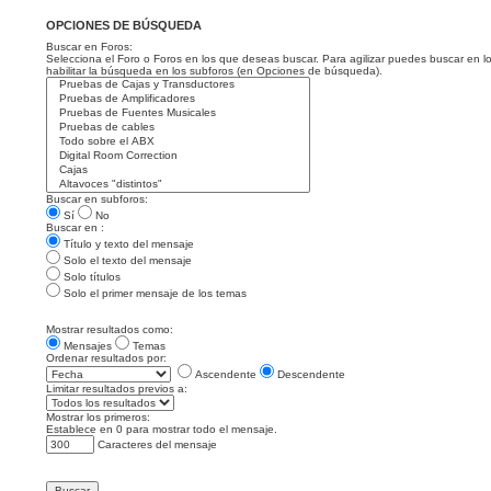
OPCIONES DE BÚSQUEDA
Buscar en Foros:
Selecciona el Foro o Foros en los que deseas buscar. Para agilizar puedes buscar en l
habilitar la búsqueda en los subforos (en Opciones de búsqueda).
Buscar en subforos:
Sí
No
Buscar en :
Título y texto del mensaje
Solo el texto del mensaje
Solo títulos
Solo el primer mensaje de los temas
Mostrar resultados como:
Mensajes
Temas
Ordenar resultados por:
Ascendente
Descendente
Limitar resultados previos a:
Mostrar los primeros:
Establece en 0 para mostrar todo el mensaje.
Caracteres del mensaje