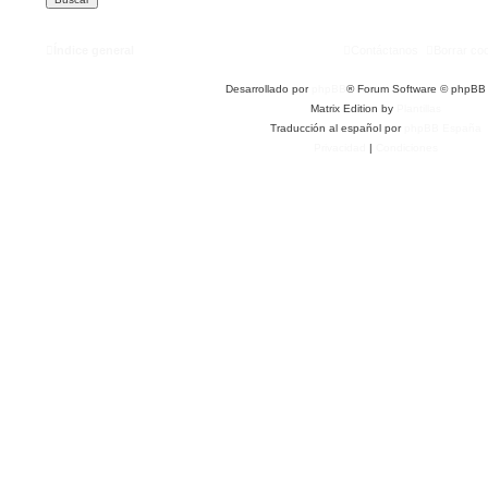
Índice general
Contáctanos
Borrar co
Desarrollado por
phpBB
® Forum Software © phpBB 
Matrix Edition by
Plantillas
Traducción al español por
phpBB España
Privacidad
|
Condiciones