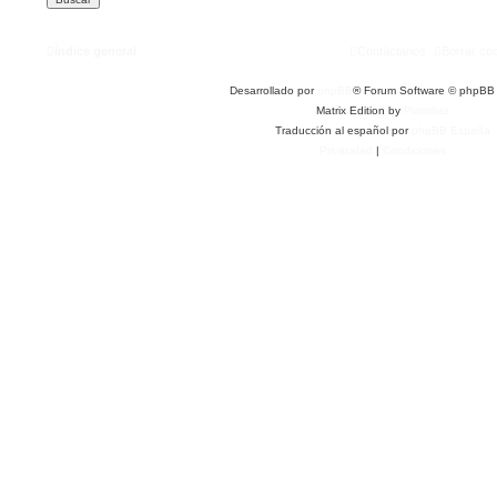
Índice general
Contáctanos
Borrar co
Desarrollado por
phpBB
® Forum Software © phpBB 
Matrix Edition by
Plantillas
Traducción al español por
phpBB España
Privacidad
|
Condiciones