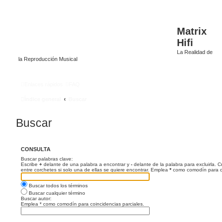
Matrix
Hifi
La Realidad de
la Reproducción Musical
Enlaces rápidos
FAQ
Índice general
Buscar
Buscar
CONSULTA
Buscar palabras clave:
Escribe
+
delante de una palabra a encontrar y
-
delante de la palabra para excluirla. 
entre corchetes si solo una de ellas se quiere encontrar. Emplea
*
como comodín para co
Buscar todos los términos
Buscar cualquier término
Buscar autor:
Emplea * como comodín para coincidencias parciales.