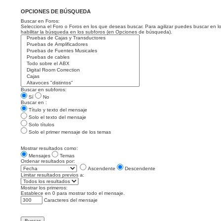
OPCIONES DE BÚSQUEDA
Buscar en Foros:
Selecciona el Foro o Foros en los que deseas buscar. Para agilizar puedes buscar en l
habilitar la búsqueda en los subforos (en Opciones de búsqueda).
Buscar en subforos:
Sí
No
Buscar en :
Título y texto del mensaje
Solo el texto del mensaje
Solo títulos
Solo el primer mensaje de los temas
Mostrar resultados como:
Mensajes
Temas
Ordenar resultados por:
Ascendente
Descendente
Limitar resultados previos a:
Mostrar los primeros:
Establece en 0 para mostrar todo el mensaje.
Caracteres del mensaje