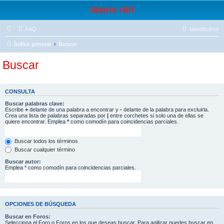
Matrix Hifi
FAQ
Identificarse
Índice general
Buscar
Buscar
CONSULTA
Buscar palabras clave:
Escribe
+
delante de una palabra a encontrar y
-
delante de la palabra para excluirla.
Crea una lista de palabras separadas por
|
entre corchetes si solo una de ellas se
quiere encontrar. Emplea
*
como comodín para coincidencias parciales.
Buscar todos los términos
Buscar cualquier término
Buscar autor:
Emplea * como comodín para coincidencias parciales.
OPCIONES DE BÚSQUEDA
Buscar en Foros:
Selecciona el Foro o Foros en los que deseas buscar. Para agilizar puedes buscar en