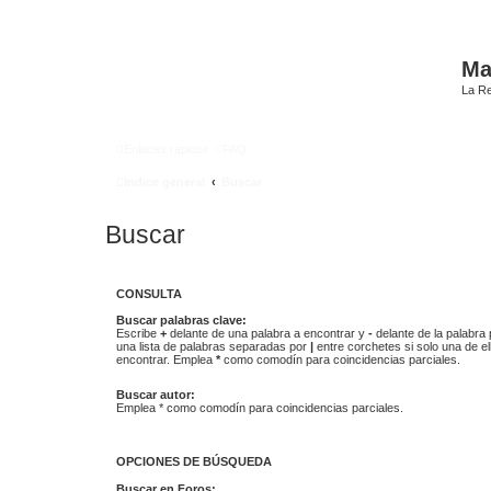
Mat
La Re
Enlaces rápidos
FAQ
Índice general
Buscar
Buscar
CONSULTA
Buscar palabras clave:
Escribe
+
delante de una palabra a encontrar y
-
delante de la palabra 
una lista de palabras separadas por
|
entre corchetes si solo una de el
encontrar. Emplea
*
como comodín para coincidencias parciales.
Buscar autor:
Emplea * como comodín para coincidencias parciales.
OPCIONES DE BÚSQUEDA
Buscar en Foros: