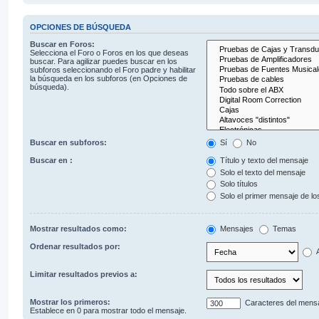
OPCIONES DE BÚSQUEDA
Buscar en Foros:
Selecciona el Foro o Foros en los que deseas
buscar. Para agilizar puedes buscar en los
subforos seleccionando el Foro padre y habilitar
la búsqueda en los subforos (en Opciones de
búsqueda).
Buscar en subforos:
Sí
No
Buscar en :
Título y texto del mensaje
Solo el texto del mensaje
Solo títulos
Solo el primer mensaje de l
Mostrar resultados como:
Mensajes
Temas
Ordenar resultados por:
A
Limitar resultados previos a:
Mostrar los primeros:
Caracteres del mens
Establece en 0 para mostrar todo el mensaje.