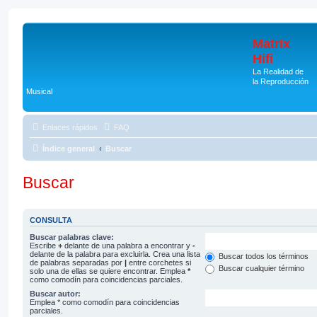
Matrix
Hifi
La Realidad de
la Reproducción
Musical
Enlaces rápidos
FAQ
Índice general
Buscar
Buscar
CONSULTA
Buscar palabras clave:
Escribe
+
delante de una palabra a encontrar y
-
delante de la palabra para excluirla. Crea una lista
Buscar todos los términos
de palabras separadas por
|
entre corchetes si
Buscar cualquier término
solo una de ellas se quiere encontrar. Emplea
*
como comodín para coincidencias parciales.
Buscar autor:
Emplea * como comodín para coincidencias
parciales.