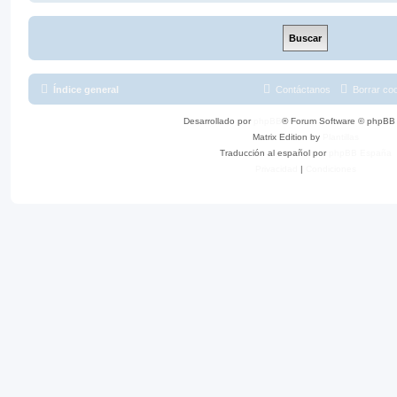
Índice general
Contáctanos
Borrar co
Desarrollado por
phpBB
® Forum Software © phpBB 
Matrix Edition by
Plantillas
Traducción al español por
phpBB España
Privacidad
|
Condiciones