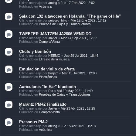
Último mensaje por
atcing
«
Jue 17 Feb 2022 , 2:02
Publicado en
Acústica
Sala con 192 altavoces en Holanda: "The game of life"
Último mensaje por
seiyuro_hiko
«
Mié 12 Ene 2022 , 17:12
Publicado en
Pruebas de Cajas y Transductores
TWEETER JANTZEN JA2806 VENDIDO
Último mensaje por
Javier
«
Mar 14 Sep 2021 , 12:32
Publicado en
Compra/Venta
Chulo y Bombón
Último mensaje por
NEEMO
«
Jue 29 Jul 2021 , 18:46
Publicado en
El resto de la música
Emulación de vinilo de oferta
Último mensaje por
borjam
«
Mar 13 Jul 2021 , 12:00
Publicado en
Electrónicas
Auriculares "In Ear" bluetooth
Último mensaje por
Ric
«
Mié 19 May 2021 , 11:40
Publicado en
Pruebas de Cajas y Transductores
Marantz PM42 Finalizado
Último mensaje por
Javier
«
Vie 23 Abr 2021 , 12:25
Publicado en
Compra/Venta
Presonus PM-2
Último mensaje por
atcing
«
Jue 15 Abr 2021 , 15:18
Publicado en
Acústica