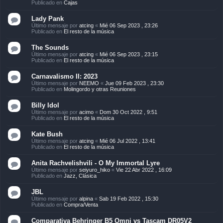
Publicado en
Cajas
Lady Pank
Último mensaje por
atcing
«
Mié 06 Sep 2023 , 23:26
Publicado en
El resto de la música
The Sounds
Último mensaje por
atcing
«
Mié 06 Sep 2023 , 23:15
Publicado en
El resto de la música
Carnavalismo II: 2023
Último mensaje por
NEEMO
«
Jue 09 Feb 2023 , 23:30
Publicado en
Molingordo y otras Reuniones
Billy Idol
Último mensaje por
acimo
«
Dom 30 Oct 2022 , 9:51
Publicado en
El resto de la música
Kate Bush
Último mensaje por
atcing
«
Mié 06 Jul 2022 , 13:41
Publicado en
El resto de la música
Anita Rachvelishvili - O My Immortal Lyre
Último mensaje por
seiyuro_hiko
«
Vie 22 Abr 2022 , 16:09
Publicado en
Jazz, Clásica
JBL
Último mensaje por
alpina
«
Sab 19 Feb 2022 , 15:30
Publicado en
Compra/Venta
Comparativa Behringer B5 Omni vs Tascam DR05V2