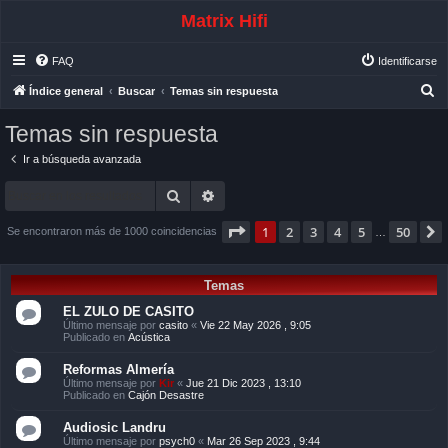
Matrix Hifi
FAQ
Identificarse
B
Índice general
Buscar
Temas sin respuesta
u
Temas sin respuesta
s
Ir a búsqueda avanzada
c
a
Buscar
Búsqueda avanzada
r
Página
1
de
50
1
2
3
4
5
50
Se encontraron más de 1000 coincidencias
…
Temas
EL ZULO DE CASITO
Último mensaje por
casito
«
Vie 22 May 2026 , 9:05
Publicado en
Acústica
Reformas Almería
Último mensaje por
Kir
«
Jue 21 Dic 2023 , 13:10
Publicado en
Cajón Desastre
Audiosic Landru
Último mensaje por
psych0
«
Mar 26 Sep 2023 , 9:44