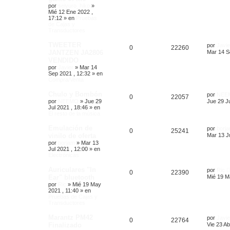
por
seiyuro_hiko
»
Mié 12 Ene 2022 ,
17:12
» en
Pruebas
de Cajas y
Transductores
TWEETER
por
Javie
0
22260
JANTZEN JA2806
Mar 14 S
VENDIDO
por
Javier
»
Mar 14
Sep 2021 , 12:32
» en
Compra/Venta
Chulo y Bombón
por
NEE
0
22057
por
NEEMO
»
Jue 29
Jue 29 Ju
Jul 2021 , 18:46
» en
El resto de la música
Emulación de
por
borj
0
25241
vinilo de oferta
Mar 13 Ju
por
borjam
»
Mar 13
Jul 2021 , 12:00
» en
Electrónicas
Auriculares "In
por
Ric
0
22390
Ear" bluetooth
Mié 19 M
por
Ric
»
Mié 19 May
2021 , 11:40
» en
Pruebas de Cajas y
Transductores
Marantz PM42
por
Javie
0
22764
Finalizado
Vie 23 Ab