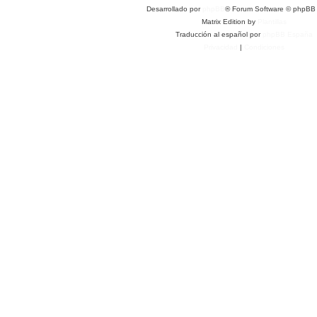
Desarrollado por
phpBB
® Forum Software © phpBB 
Matrix Edition by
Plantillas
Traducción al español por
phpBB España
Privacidad
|
Condiciones