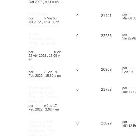
Oct 2022 , 9:51
» en
El resto de la música
Kate Bush
por
atcin
0
21441
por
atcing
»
Mié 06
Mié 06 Ju
Jul 2022 , 13:41
» en
El resto de la música
Anita
por
seiyu
0
22236
Rachvelishvili -
Vie 22 Ab
O My Immortal
Lyre
por
seiyuro_hiko
»
Vie
22 Abr 2022 , 16:09
»
en
Jazz, Clásica
JBL
por
alpin
0
26368
por
alpina
»
Sab 19
Sab 19 F
Feb 2022 , 15:30
» en
Compra/Venta
Comparativa
por
atcin
0
21793
Behringer B5
Jue 17 F
Omni vs Tascam
DR05V2
por
atcing
»
Jue 17
Feb 2022 , 2:02
» en
Acústica
Sala con 192
por
seiyu
0
23029
altavoces en
Mié 12 E
Holanda: "The
game of life"