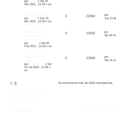
por
Javier
»
Vie 23
Abr 2021 , 12:25
» en
Compra/Venta
Presonus PM-2
por
atcin
0
22082
por
atcing
»
Jue 15
Jue 15 Ab
Abr 2021 , 15:18
» en
Acústica
Compro dbx
por
Ajepd
0
22692
driverack pa2 y
Vie 05 Fe
dux rta-m
por
Ajepdel
»
Vie 05
Feb 2021 , 13:18
» en
Compra/Venta
Medición de
por
malo
0
22894
sala.
Vie 24 Ju
por
malosan953
»
Vie
24 Jul 2020 , 17:08
»
en
Acústica
Se encontraron más de 1000 coincidencias
Ir a búsqueda avanzada
Índice general
Contáctanos
Borrar cooki