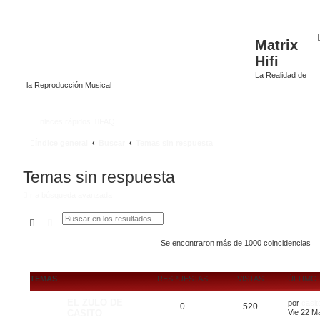
Matrix
Hifi
La Realidad de
la Reproducción Musical
Enlaces rápidos
FAQ
Índice general
Buscar
Temas sin respuesta
Temas sin respuesta
Ir a búsqueda avanzada
Buscar
Búsqueda avanzada
Se encontraron más de 1000 coincidencias
TEMAS
RESPUESTAS
VISTAS
ÚLTIMO
EL ZULO DE
por
casit
0
520
CASITO
Vie 22 M