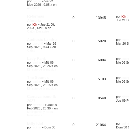
por
casito
»
Vie 22
May 2026 , 9:05
» en
Acústica
Reformas
por
Kir
0
13945
Almería
Jue 21 Di
por
Kir
»
Jue 21 Dic
2023 , 13:10
» en
Cajón Desastre
Audiosic Landru
por
psyc
0
15028
por
psych0
»
Mar 26
Mar 26 S
Sep 2023 , 9:44
» en
Cajas
Lady Pank
por
atcin
0
16004
por
atcing
»
Mié 06
Mié 06 S
Sep 2023 , 23:26
» en
El resto de la música
The Sounds
por
atcin
0
15103
por
atcing
»
Mié 06
Mié 06 S
Sep 2023 , 23:15
» en
El resto de la música
Carnavalismo II:
por
NEE
0
18548
2023
Jue 09 F
por
NEEMO
»
Jue 09
Feb 2023 , 23:30
» en
Molingordo y otras
Reuniones
Billy Idol
por
acim
0
21064
por
acimo
»
Dom 30
Dom 30 O