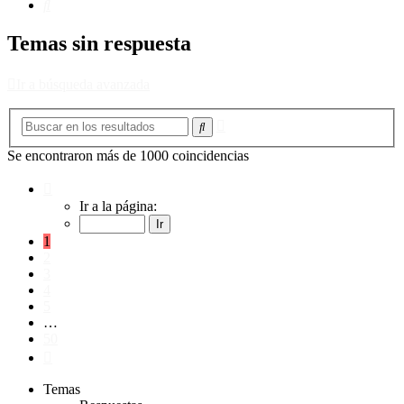
Buscar
Temas sin respuesta
Ir a búsqueda avanzada
Búsqueda
Buscar
avanzada
Se encontraron más de 1000 coincidencias
Página
1
Ir a la página:
de
50
1
2
3
4
5
…
50
Siguiente
Temas