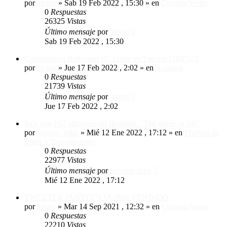
por
alpina
»
Sab 19 Feb 2022 , 15:30
» en
Compra/Venta
0
Respuestas
26325
Vistas
Último mensaje
por
alpina
Sab 19 Feb 2022 , 15:30
Comparativa Behringer B5 Omni vs Tascam DR05V2
por
atcing
»
Jue 17 Feb 2022 , 2:02
» en
Acústica
0
Respuestas
21739
Vistas
Último mensaje
por
atcing
Jue 17 Feb 2022 , 2:02
Sala con 192 altavoces en Holanda: "The game of life"
por
seiyuro_hiko
»
Mié 12 Ene 2022 , 17:12
» en
Pruebas de
Cajas y Transductores
0
Respuestas
22977
Vistas
Último mensaje
por
seiyuro_hiko
Mié 12 Ene 2022 , 17:12
TWEETER JANTZEN JA2806 VENDIDO
por
Javier
»
Mar 14 Sep 2021 , 12:32
» en
Compra/Venta
0
Respuestas
22210
Vistas