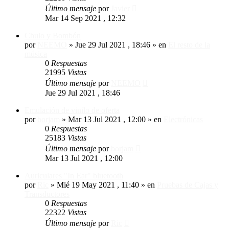
Último mensaje
por
Javier
Mar 14 Sep 2021 , 12:32
Chulo y Bombón
por
NEEMO
»
Jue 29 Jul 2021 , 18:46
» en
El resto de la
música
0
Respuestas
21995
Vistas
Último mensaje
por
NEEMO
Jue 29 Jul 2021 , 18:46
Emulación de vinilo de oferta
por
borjam
»
Mar 13 Jul 2021 , 12:00
» en
Electrónicas
0
Respuestas
25183
Vistas
Último mensaje
por
borjam
Mar 13 Jul 2021 , 12:00
Auriculares "In Ear" bluetooth
por
Ric
»
Mié 19 May 2021 , 11:40
» en
Pruebas de Cajas y
Transductores
0
Respuestas
22322
Vistas
Último mensaje
por
Ric