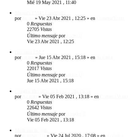
Mié 19 May 2021 , 11:40
Marantz PM42 Finalizado
por
Javier
»
Vie 23 Abr 2021 , 12:25
» en
Compra/Venta
0
Respuestas
22705
Vistas
Último mensaje
por
Javier
Vie 23 Abr 2021 , 12:25
Presonus PM-2
por
atcing
»
Jue 15 Abr 2021 , 15:18
» en
Acústica
0
Respuestas
22017
Vistas
Último mensaje
por
atcing
Jue 15 Abr 2021 , 15:18
Compro dbx driverack pa2 y dux rta-m
por
Ajepdel
»
Vie 05 Feb 2021 , 13:18
» en
Compra/Venta
0
Respuestas
22642
Vistas
Último mensaje
por
Ajepdel
Vie 05 Feb 2021 , 13:18
Medición de sala.
por
malosan953
»
Vie 24 Jul 2020 , 17:08
» en
Acústica