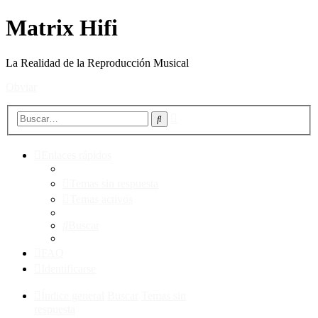
Matrix Hifi
La Realidad de la Reproducción Musical
Obviar
Búsqueda
Buscar
avanzada
Enlaces rápidos
Temas sin respuesta
Temas activos
Buscar
FAQ
Identificarse
Índice general
Buscar
Temas sin
respuesta