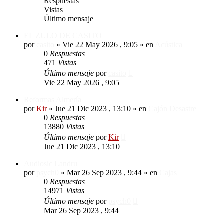
Respuestas
Vistas
Último mensaje
EL ZULO DE CASITO
por
casito
»
Vie 22 May 2026 , 9:05
» en
Acústica
0
Respuestas
471
Vistas
Último mensaje
por
casito
Vie 22 May 2026 , 9:05
Reformas Almería
por
Kir
»
Jue 21 Dic 2023 , 13:10
» en
Cajón Desastre
0
Respuestas
13880
Vistas
Último mensaje
por
Kir
Jue 21 Dic 2023 , 13:10
Audiosic Landru
por
psych0
»
Mar 26 Sep 2023 , 9:44
» en
Cajas
0
Respuestas
14971
Vistas
Último mensaje
por
psych0
Mar 26 Sep 2023 , 9:44