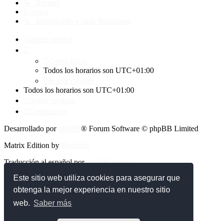
↳ Internet
Eventos
↳ Molingordo y otras Reuniones
Índice general
Contáctanos
Todos los horarios son
UTC+01:00
Borrar cookies
Todos los horarios son
UTC+01:00
Borrar cookies
Contáctanos
Desarrollado por
phpBB
® Forum Software © phpBB Limited
Matrix Edition by
Plantillas
Traducción al español por
phpBB España
Este sitio web utiliza cookies para asegurar que
Privacidad
|
Condiciones
obtenga la mejor experiencia en nuestro sitio
web.
Saber más