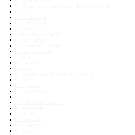
↳ Cajón Desastre
↳ Mitos y Leyendas. Poesía y desvaríos audiófilos.
↳ Vídeo
↳ El mercadillo
↳ Compra/Venta
↳ HUMOR
Música, cine y fotografía
↳ Jazz, Clásica
↳ El resto de la música
↳ Música Gratuita
↳ Cine
↳ Fotografía
Opinión
↳ Política, religión, sociedad, economía...
↳ Motor
↳ Apuestas
↳ Del Comercio
Futuro
↳ Noticias tecnológicas
↳ Tecnología
↳ Medicina
↳ Informática
↳ Ciencia
↳ Energía