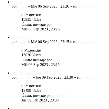
Lady Pank
por
atcing
»
Mié 06 Sep 2023 , 23:26
» en
El resto de la
música
0
Respuestas
15935
Vistas
Último mensaje
por
atcing
Mié 06 Sep 2023 , 23:26
The Sounds
por
atcing
»
Mié 06 Sep 2023 , 23:15
» en
El resto de la
música
0
Respuestas
15030
Vistas
Último mensaje
por
atcing
Mié 06 Sep 2023 , 23:15
Carnavalismo II: 2023
por
NEEMO
»
Jue 09 Feb 2023 , 23:30
» en
Molingordo y
otras Reuniones
0
Respuestas
18499
Vistas
Último mensaje
por
NEEMO
Jue 09 Feb 2023 , 23:30
Billy Idol