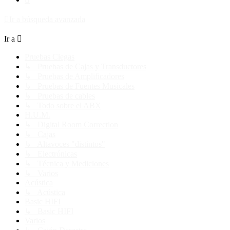
Ir a búsqueda avanzada
Ir a
Pruebas Ciegas
↳ Pruebas de Cajas y Transductores
↳ Pruebas de Amplificadores
↳ Pruebas de Fuentes Musicales
↳ Pruebas de cables
↳ Todo sobre el ABX
H.U.M.
↳ Digital Room Correction
↳ Cajas
↳ Altavoces "distintos"
↳ Electrónicas
↳ Técnica y Mediciones
↳ Varios
Acústica
↳ Acústica
Basic HIFI
↳ Basic HIFI
Varios