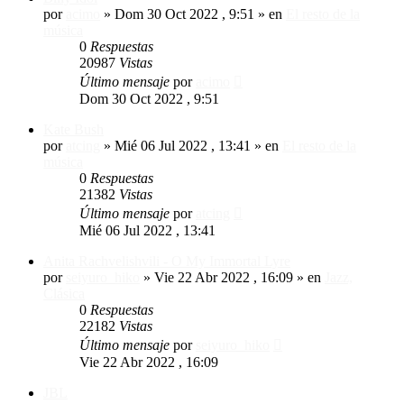
por
acimo
»
Dom 30 Oct 2022 , 9:51
» en
El resto de la
música
0
Respuestas
20987
Vistas
Último mensaje
por
acimo
Dom 30 Oct 2022 , 9:51
Kate Bush
por
atcing
»
Mié 06 Jul 2022 , 13:41
» en
El resto de la
música
0
Respuestas
21382
Vistas
Último mensaje
por
atcing
Mié 06 Jul 2022 , 13:41
Anita Rachvelishvili - O My Immortal Lyre
por
seiyuro_hiko
»
Vie 22 Abr 2022 , 16:09
» en
Jazz,
Clásica
0
Respuestas
22182
Vistas
Último mensaje
por
seiyuro_hiko
Vie 22 Abr 2022 , 16:09
JBL