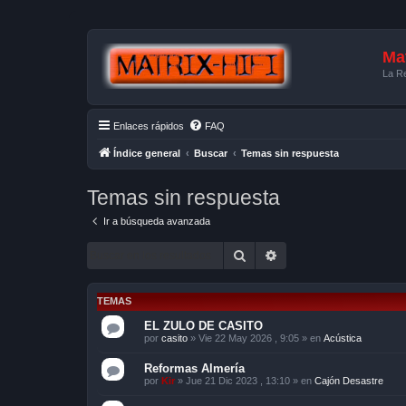
Mat
La Re
Enlaces rápidos
FAQ
Índice general
Buscar
Temas sin respuesta
Temas sin respuesta
Ir a búsqueda avanzada
Buscar
Búsqueda avanzada
TEMAS
EL ZULO DE CASITO
por
casito
»
Vie 22 May 2026 , 9:05
» en
Acústica
Reformas Almería
por
Kir
»
Jue 21 Dic 2023 , 13:10
» en
Cajón Desastre