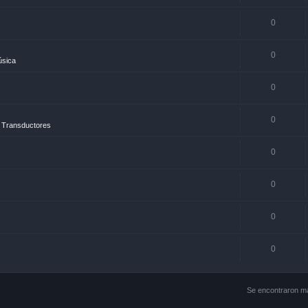
0
0
úsica
0
0
 Transductores
0
0
0
0
Se encontraron m