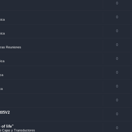
0
0
sica
0
sica
0
tras Reuniones
0
sica
0
ica
0
ca
0
R05V2
0
of life"
0
e Cajas y Transductores