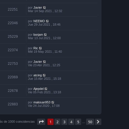
por
Javier
22251
Mar 14 Sep 2021 , 12:32
por
NEEMO
22046
Jue 29 Jul 2021 , 18:46
por
borjam
25229
Mar 13 Jul 2021 , 12:00
por
Ric
22374
Mié 19 May 2021 , 11:40
por
Javier
22753
Vie 23 Abr 2021 , 12:25
por
atcing
22069
Jue 15 Abr 2021 , 15:18
por
Ajepdel
22678
Vie 05 Feb 2021 , 13:18
por
malosan953
22883
Vie 24 Jul 2020 , 17:08
Página
1
de
50
1
2
3
4
5
50
Siguiente
ás de 1000 coincidencias
…