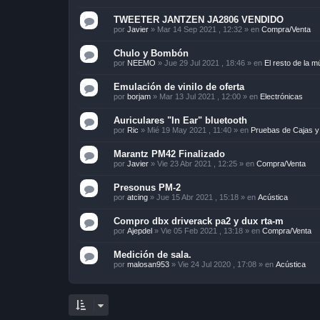
TWEETER JANTZEN JA2806 VENDIDO
por
Javier
»
Mar 14 Sep 2021 , 12:32
» en
Compra/Venta
Chulo y Bombón
por
NEEMO
»
Jue 29 Jul 2021 , 18:46
» en
El resto de la m
Emulación de vinilo de oferta
por
borjam
»
Mar 13 Jul 2021 , 12:00
» en
Electrónicas
Auriculares "In Ear" bluetooth
por
Ric
»
Mié 19 May 2021 , 11:40
» en
Pruebas de Cajas y
Marantz PM42 Finalizado
por
Javier
»
Vie 23 Abr 2021 , 12:25
» en
Compra/Venta
Presonus PM-2
por
atcing
»
Jue 15 Abr 2021 , 15:18
» en
Acústica
Compro dbx driverack pa2 y dux rta-m
por
Ajepdel
»
Vie 05 Feb 2021 , 13:18
» en
Compra/Venta
Medición de sala.
por
malosan953
»
Vie 24 Jul 2020 , 17:08
» en
Acústica