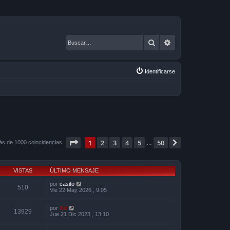
Buscar
Búsqueda avanza
Identificarse
Página
1
de
50
1
2
3
4
5
50
Siguiente
ás de 1000 coincidencias
…
VISTAS
ÚLTIMO MENSAJE
por
casito
510
Vie 22 May 2026 , 9:05
por
Kir
13929
Jue 21 Dic 2023 , 13:10