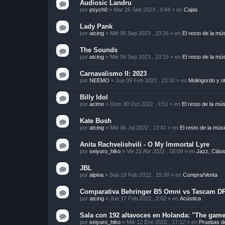
Audiosic Landru
por
psych0
»
Mar 26 Sep 2023 , 9:44
» en
Cajas
Lady Pank
por
atcing
»
Mié 06 Sep 2023 , 23:26
» en
El resto de la mú
The Sounds
por
atcing
»
Mié 06 Sep 2023 , 23:15
» en
El resto de la mú
Carnavalismo II: 2023
por
NEEMO
»
Jue 09 Feb 2023 , 23:30
» en
Molingordo y o
Billy Idol
por
acimo
»
Dom 30 Oct 2022 , 9:51
» en
El resto de la mú
Kate Bush
por
atcing
»
Mié 06 Jul 2022 , 13:41
» en
El resto de la mús
Anita Rachvelishvili - O My Immortal Lyre
por
seiyuro_hiko
»
Vie 22 Abr 2022 , 16:09
» en
Jazz, Clási
JBL
por
alpina
»
Sab 19 Feb 2022 , 15:30
» en
Compra/Venta
Comparativa Behringer B5 Omni vs Tascam D
por
atcing
»
Jue 17 Feb 2022 , 2:02
» en
Acústica
Sala con 192 altavoces en Holanda: "The game 
por
seiyuro_hiko
»
Mié 12 Ene 2022 , 17:12
» en
Pruebas d