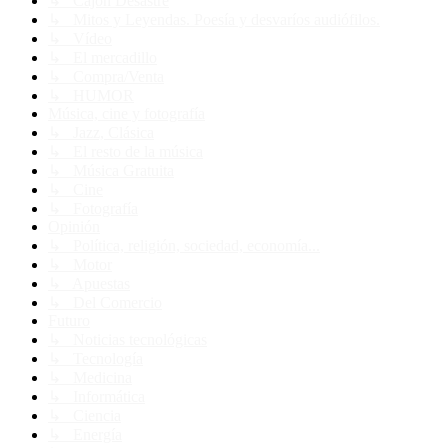
↳ Cajón Desastre
↳ Mitos y Leyendas. Poesía y desvaríos audiófilos.
↳ Vídeo
↳ El mercadillo
↳ Compra/Venta
↳ HUMOR
Música, cine y fotografía
↳ Jazz, Clásica
↳ El resto de la música
↳ Música Gratuita
↳ Cine
↳ Fotografía
Opinión
↳ Política, religión, sociedad, economía...
↳ Motor
↳ Apuestas
↳ Del Comercio
Futuro
↳ Noticias tecnológicas
↳ Tecnología
↳ Medicina
↳ Informática
↳ Ciencia
↳ Energía