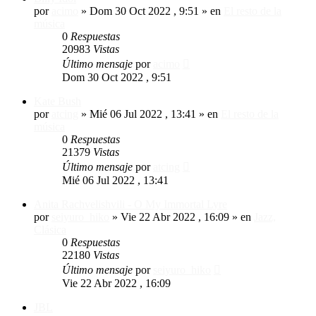
por
acimo
»
Dom 30 Oct 2022 , 9:51
» en
El resto de la
música
0
Respuestas
20983
Vistas
Último mensaje
por
acimo
Dom 30 Oct 2022 , 9:51
Kate Bush
por
atcing
»
Mié 06 Jul 2022 , 13:41
» en
El resto de la
música
0
Respuestas
21379
Vistas
Último mensaje
por
atcing
Mié 06 Jul 2022 , 13:41
Anita Rachvelishvili - O My Immortal Lyre
por
seiyuro_hiko
»
Vie 22 Abr 2022 , 16:09
» en
Jazz,
Clásica
0
Respuestas
22180
Vistas
Último mensaje
por
seiyuro_hiko
Vie 22 Abr 2022 , 16:09
JBL