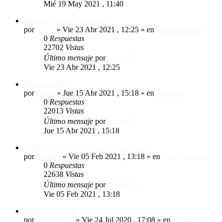
Mié 19 May 2021 , 11:40
Marantz PM42 Finalizado
por
Javier
»
Vie 23 Abr 2021 , 12:25
» en
Compra/Venta
0
Respuestas
22702
Vistas
Último mensaje
por
Javier
Vie 23 Abr 2021 , 12:25
Presonus PM-2
por
atcing
»
Jue 15 Abr 2021 , 15:18
» en
Acústica
0
Respuestas
22013
Vistas
Último mensaje
por
atcing
Jue 15 Abr 2021 , 15:18
Compro dbx driverack pa2 y dux rta-m
por
Ajepdel
»
Vie 05 Feb 2021 , 13:18
» en
Compra/Venta
0
Respuestas
22638
Vistas
Último mensaje
por
Ajepdel
Vie 05 Feb 2021 , 13:18
Medición de sala.
por
malosan953
»
Vie 24 Jul 2020 , 17:08
» en
Acústica