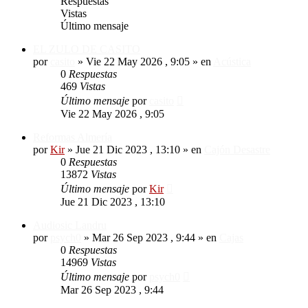
Respuestas
Vistas
Último mensaje
EL ZULO DE CASITO
por
casito
»
Vie 22 May 2026 , 9:05
» en
Acústica
0
Respuestas
469
Vistas
Último mensaje
por
casito
Vie 22 May 2026 , 9:05
Reformas Almería
por
Kir
»
Jue 21 Dic 2023 , 13:10
» en
Cajón Desastre
0
Respuestas
13872
Vistas
Último mensaje
por
Kir
Jue 21 Dic 2023 , 13:10
Audiosic Landru
por
psych0
»
Mar 26 Sep 2023 , 9:44
» en
Cajas
0
Respuestas
14969
Vistas
Último mensaje
por
psych0
Mar 26 Sep 2023 , 9:44