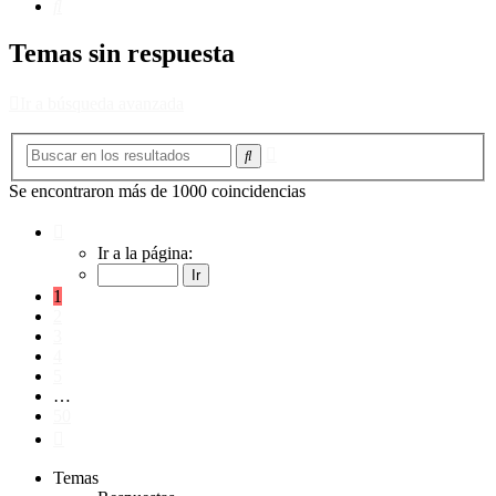
Buscar
Temas sin respuesta
Ir a búsqueda avanzada
Búsqueda
Buscar
avanzada
Se encontraron más de 1000 coincidencias
Página
1
Ir a la página:
de
50
1
2
3
4
5
…
50
Siguiente
Temas