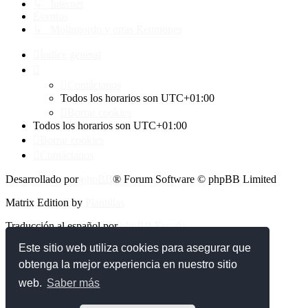
↳ Internet
Eventos
↳ Molingordo y otras Reuniones
Índice general
Contáctanos
Todos los horarios son
UTC+01:00
Borrar cookies
Todos los horarios son
UTC+01:00
Borrar cookies
Contáctanos
Desarrollado por
phpBB
® Forum Software © phpBB Limited
Matrix Edition by
Plantillas
Traducción al español por
phpBB España
Este sitio web utiliza cookies para asegurar que
Privacidad
|
Condiciones
obtenga la mejor experiencia en nuestro sitio
web.
Saber más