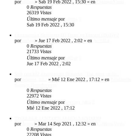
por
alpina
»
Sab 19 Feb 2022 , 15:30
» en
Compra/Venta
0
Respuestas
26319
Vistas
Último mensaje
por
alpina
Sab 19 Feb 2022 , 15:30
Comparativa Behringer B5 Omni vs Tascam DR05V2
por
atcing
»
Jue 17 Feb 2022 , 2:02
» en
Acústica
0
Respuestas
21733
Vistas
Último mensaje
por
atcing
Jue 17 Feb 2022 , 2:02
Sala con 192 altavoces en Holanda: "The game of life"
por
seiyuro_hiko
»
Mié 12 Ene 2022 , 17:12
» en
Pruebas de
Cajas y Transductores
0
Respuestas
22972
Vistas
Último mensaje
por
seiyuro_hiko
Mié 12 Ene 2022 , 17:12
TWEETER JANTZEN JA2806 VENDIDO
por
Javier
»
Mar 14 Sep 2021 , 12:32
» en
Compra/Venta
0
Respuestas
22208
Vistas