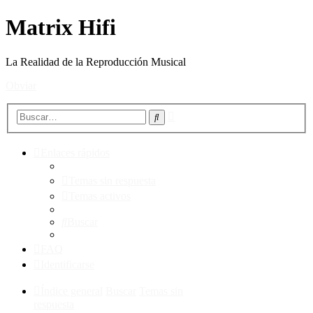
Matrix Hifi
La Realidad de la Reproducción Musical
Obviar
Búsqueda
Buscar
avanzada
Enlaces rápidos
Temas sin respuesta
Temas activos
Buscar
FAQ
Identificarse
Índice general
Buscar
Temas sin
respuesta