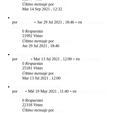
Último mensaje
por
Javier
Mar 14 Sep 2021 , 12:32
Chulo y Bombón
por
NEEMO
»
Jue 29 Jul 2021 , 18:46
» en
El resto de la
música
0
Respuestas
21992
Vistas
Último mensaje
por
NEEMO
Jue 29 Jul 2021 , 18:46
Emulación de vinilo de oferta
por
borjam
»
Mar 13 Jul 2021 , 12:00
» en
Electrónicas
0
Respuestas
25181
Vistas
Último mensaje
por
borjam
Mar 13 Jul 2021 , 12:00
Auriculares "In Ear" bluetooth
por
Ric
»
Mié 19 May 2021 , 11:40
» en
Pruebas de Cajas y
Transductores
0
Respuestas
22318
Vistas
Último mensaje
por
Ric