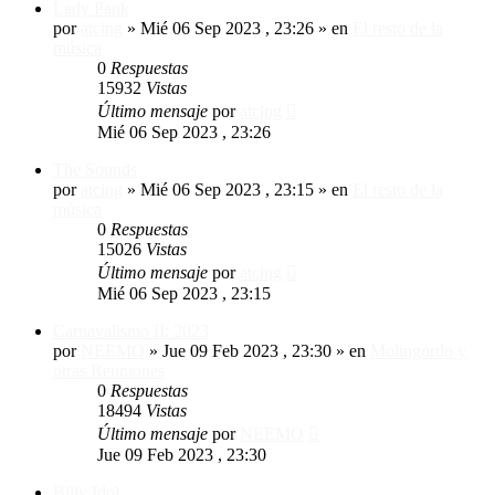
Lady Pank
por
atcing
»
Mié 06 Sep 2023 , 23:26
» en
El resto de la
música
0
Respuestas
15932
Vistas
Último mensaje
por
atcing
Mié 06 Sep 2023 , 23:26
The Sounds
por
atcing
»
Mié 06 Sep 2023 , 23:15
» en
El resto de la
música
0
Respuestas
15026
Vistas
Último mensaje
por
atcing
Mié 06 Sep 2023 , 23:15
Carnavalismo II: 2023
por
NEEMO
»
Jue 09 Feb 2023 , 23:30
» en
Molingordo y
otras Reuniones
0
Respuestas
18494
Vistas
Último mensaje
por
NEEMO
Jue 09 Feb 2023 , 23:30
Billy Idol