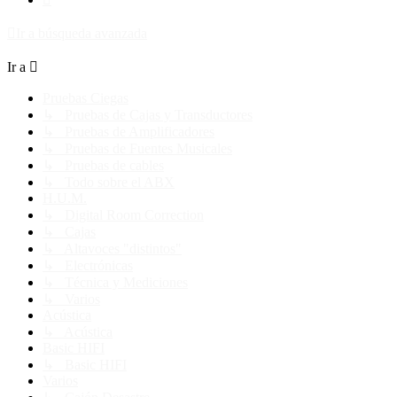
Ir a búsqueda avanzada
Ir a
Pruebas Ciegas
↳ Pruebas de Cajas y Transductores
↳ Pruebas de Amplificadores
↳ Pruebas de Fuentes Musicales
↳ Pruebas de cables
↳ Todo sobre el ABX
H.U.M.
↳ Digital Room Correction
↳ Cajas
↳ Altavoces "distintos"
↳ Electrónicas
↳ Técnica y Mediciones
↳ Varios
Acústica
↳ Acústica
Basic HIFI
↳ Basic HIFI
Varios