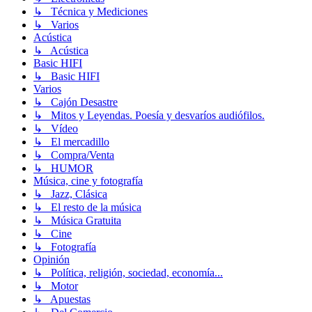
↳ Técnica y Mediciones
↳ Varios
Acústica
↳ Acústica
Basic HIFI
↳ Basic HIFI
Varios
↳ Cajón Desastre
↳ Mitos y Leyendas. Poesía y desvaríos audiófilos.
↳ Vídeo
↳ El mercadillo
↳ Compra/Venta
↳ HUMOR
Música, cine y fotografía
↳ Jazz, Clásica
↳ El resto de la música
↳ Música Gratuita
↳ Cine
↳ Fotografía
Opinión
↳ Política, religión, sociedad, economía...
↳ Motor
↳ Apuestas