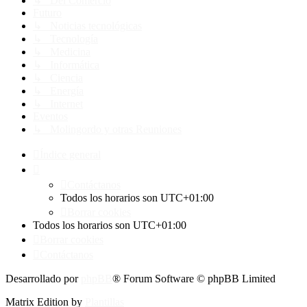
↳ Del Comercio
Futuro
↳ Noticias tecnológicas
↳ Tecnología
↳ Medicina
↳ Informática
↳ Ciencia
↳ Energía
↳ Internet
Eventos
↳ Molingordo y otras Reuniones
Índice general
Contáctanos
Todos los horarios son
UTC+01:00
Borrar cookies
Todos los horarios son
UTC+01:00
Borrar cookies
Contáctanos
Desarrollado por
phpBB
® Forum Software © phpBB Limited
Matrix Edition by
Plantillas