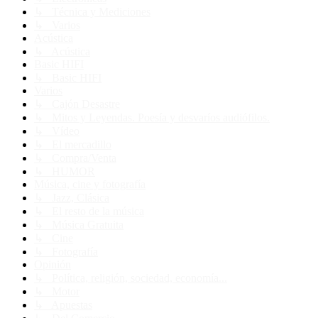
↳ Técnica y Mediciones
↳ Varios
Acústica
↳ Acústica
Basic HIFI
↳ Basic HIFI
Varios
↳ Cajón Desastre
↳ Mitos y Leyendas. Poesía y desvaríos audiófilos.
↳ Vídeo
↳ El mercadillo
↳ Compra/Venta
↳ HUMOR
Música, cine y fotografía
↳ Jazz, Clásica
↳ El resto de la música
↳ Música Gratuita
↳ Cine
↳ Fotografía
Opinión
↳ Política, religión, sociedad, economía...
↳ Motor
↳ Apuestas