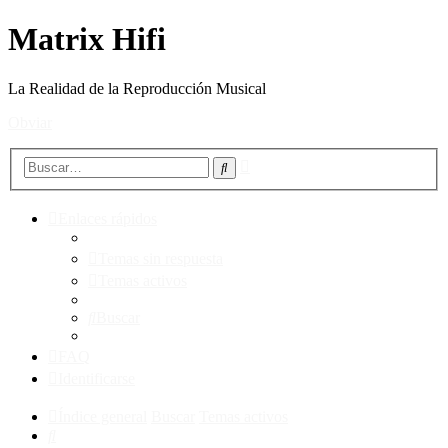
Matrix Hifi
La Realidad de la Reproducción Musical
Obviar
Búsqueda
Buscar
avanzada
Enlaces rápidos
Temas sin respuesta
Temas activos
Buscar
FAQ
Identificarse
Índice general
Buscar
Temas activos
Buscar