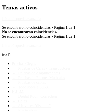
Temas activos
Ir a búsqueda avanzada
Se encontraron 0 coincidencias • Página
1
de
1
No se encontraron coincidencias.
Se encontraron 0 coincidencias • Página
1
de
1
Ir a búsqueda avanzada
Ir a
Pruebas Ciegas
↳ Pruebas de Cajas y Transductores
↳ Pruebas de Amplificadores
↳ Pruebas de Fuentes Musicales
↳ Pruebas de cables
↳ Todo sobre el ABX
H.U.M.
↳ Digital Room Correction
↳ Cajas
↳ Altavoces "distintos"
↳ Electrónicas