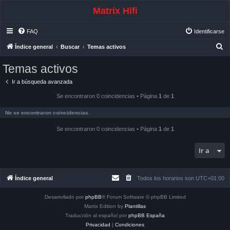
Matrix Hifi
FAQ
Identificarse
B
Índice general
Buscar
Temas activos
u
Temas activos
s
Ir a búsqueda avanzada
c
a
Se encontraron 0 coincidencias • Página
1
de
1
r
No se encontraron coincidencias.
Se encontraron 0 coincidencias • Página
1
de
1
Ir a
Índice general
Todos los horarios son
UTC+01:00
Desarrollado por
phpBB
® Forum Software © phpBB Limited
Matrix Edition by
Plantillas
Traducción al español por
phpBB España
Privacidad
|
Condiciones