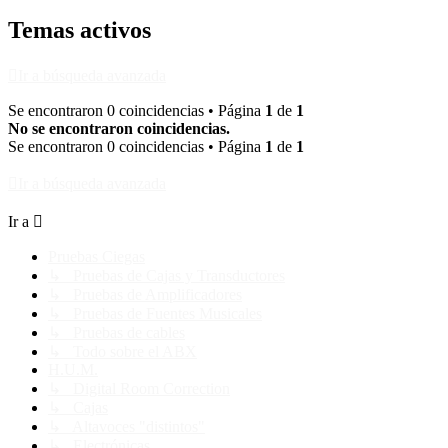
Temas activos
Ir a búsqueda avanzada
Se encontraron 0 coincidencias • Página
1
de
1
No se encontraron coincidencias.
Se encontraron 0 coincidencias • Página
1
de
1
Ir a búsqueda avanzada
Ir a
Pruebas Ciegas
↳ Pruebas de Cajas y Transductores
↳ Pruebas de Amplificadores
↳ Pruebas de Fuentes Musicales
↳ Pruebas de cables
↳ Todo sobre el ABX
H.U.M.
↳ Digital Room Correction
↳ Cajas
↳ Altavoces "distintos"
↳ Electrónicas