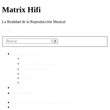
Matrix Hifi
La Realidad de la Reproducción Musical
Obviar
Búsqueda
Buscar
avanzada
Enlaces rápidos
Temas sin respuesta
Temas activos
Buscar
FAQ
Identificarse
Índice general
Buscar
Temas activos
Buscar