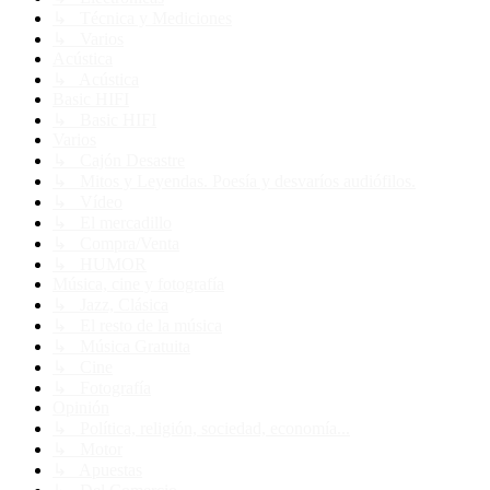
↳ Técnica y Mediciones
↳ Varios
Acústica
↳ Acústica
Basic HIFI
↳ Basic HIFI
Varios
↳ Cajón Desastre
↳ Mitos y Leyendas. Poesía y desvaríos audiófilos.
↳ Vídeo
↳ El mercadillo
↳ Compra/Venta
↳ HUMOR
Música, cine y fotografía
↳ Jazz, Clásica
↳ El resto de la música
↳ Música Gratuita
↳ Cine
↳ Fotografía
Opinión
↳ Política, religión, sociedad, economía...
↳ Motor
↳ Apuestas