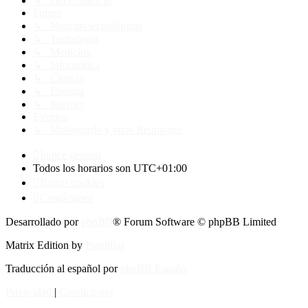
↳ Del Comercio
Futuro
↳ Noticias tecnológicas
↳ Tecnología
↳ Medicina
↳ Informática
↳ Ciencia
↳ Energía
↳ Internet
Eventos
↳ Molingordo y otras Reuniones
Índice general
Todos los horarios son
UTC+01:00
Borrar cookies
Contáctanos
Desarrollado por
phpBB
® Forum Software © phpBB Limited
Matrix Edition by
Plantillas
Traducción al español por
phpBB España
Privacidad
|
Condiciones