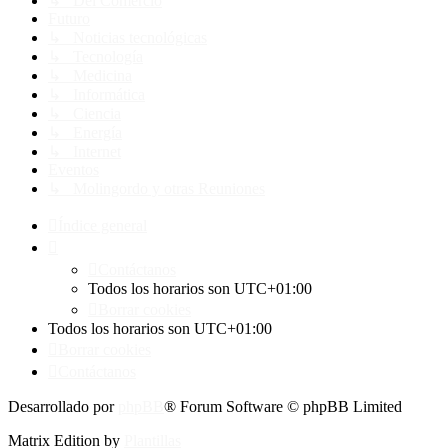
↳ Del Comercio
Futuro
↳ Noticias tecnológicas
↳ Tecnología
↳ Medicina
↳ Informática
↳ Ciencia
↳ Energía
↳ Internet
Eventos
↳ Molingordo y otras Reuniones
Índice general
Contáctanos
Todos los horarios son
UTC+01:00
Borrar cookies
Todos los horarios son
UTC+01:00
Borrar cookies
Contáctanos
Desarrollado por
phpBB
® Forum Software © phpBB Limited
Matrix Edition by
Plantillas