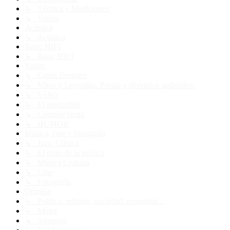
↳ Técnica y Mediciones
↳ Varios
Acústica
↳ Acústica
Basic HIFI
↳ Basic HIFI
Varios
↳ Cajón Desastre
↳ Mitos y Leyendas. Poesía y desvaríos audiófilos.
↳ Vídeo
↳ El mercadillo
↳ Compra/Venta
↳ HUMOR
Música, cine y fotografía
↳ Jazz, Clásica
↳ El resto de la música
↳ Música Gratuita
↳ Cine
↳ Fotografía
Opinión
↳ Política, religión, sociedad, economía...
↳ Motor
↳ Apuestas