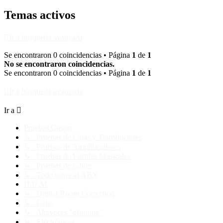
Temas activos
Ir a búsqueda avanzada
Se encontraron 0 coincidencias • Página
1
de
1
No se encontraron coincidencias.
Se encontraron 0 coincidencias • Página
1
de
1
Ir a búsqueda avanzada
Ir a
Pruebas Ciegas
↳ Pruebas de Cajas y Transductores
↳ Pruebas de Amplificadores
↳ Pruebas de Fuentes Musicales
↳ Pruebas de cables
↳ Todo sobre el ABX
H.U.M.
↳ Digital Room Correction
↳ Cajas
↳ Altavoces "distintos"
↳ Electrónicas