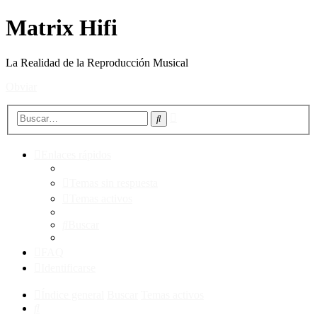
Matrix Hifi
La Realidad de la Reproducción Musical
Obviar
Búsqueda
Buscar
avanzada
Enlaces rápidos
Temas sin respuesta
Temas activos
Buscar
FAQ
Identificarse
Índice general
Buscar
Temas activos
Buscar