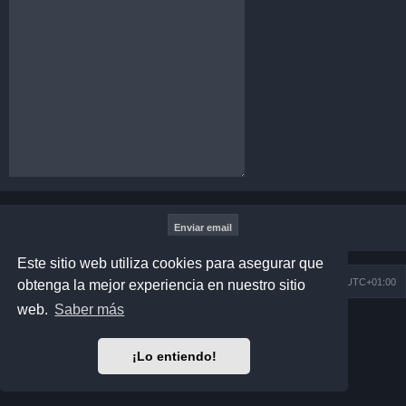
Este sitio web utiliza cookies para asegurar que
Índice general
Todos los horarios son
UTC+01:00
obtenga la mejor experiencia en nuestro sitio
web.
Saber más
Desarrollado por
phpBB
® Forum Software © phpBB Limited
Matrix Edition by
Plantillas
Traducción al español por
phpBB España
¡Lo entiendo!
Privacidad
|
Condiciones