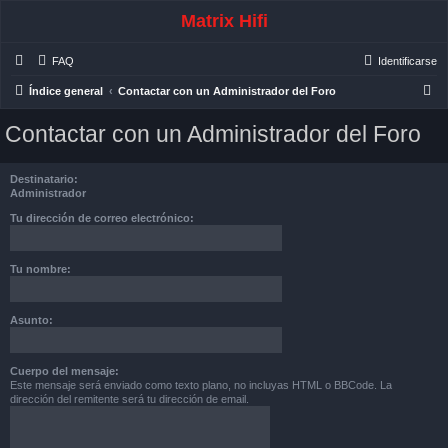
Matrix Hifi
FAQ
Identificarse
B
Índice general
Contactar con un Administrador del Foro
u
Contactar con un Administrador del Foro
s
c
Destinatario:
a
Administrador
r
Tu dirección de correo electrónico:
Tu nombre:
Asunto:
Cuerpo del mensaje:
Este mensaje será enviado como texto plano, no incluyas HTML o BBCode. La
dirección del remitente será tu dirección de email.