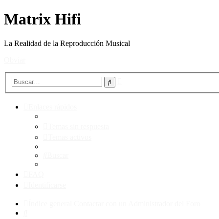
Matrix Hifi
La Realidad de la Reproducción Musical
Obviar
Búsqueda
Buscar
avanzada
Enlaces rápidos
Temas sin respuesta
Temas activos
Buscar
FAQ
Identificarse
Índice general
Contactar con un Administrador del Foro
Buscar