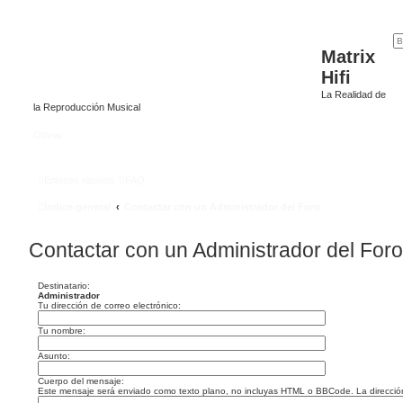
Matrix
Hifi
La Realidad de
la Reproducción Musical
Obviar
Enlaces rápidos
FAQ
Índice general
Contactar con un Administrador del Foro
Contactar con un Administrador del Foro
Destinatario:
Administrador
Tu dirección de correo electrónico:
Tu nombre:
Asunto:
Cuerpo del mensaje:
Este mensaje será enviado como texto plano, no incluyas HTML o BBCode. La dirección d