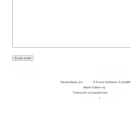
Índice general
Contáctanos
Borrar co
Desarrollado por
phpBB
® Forum Software © phpBB 
Matrix Edition by
Plantillas
Traducción al español por
phpBB España
Privacidad
|
Condiciones