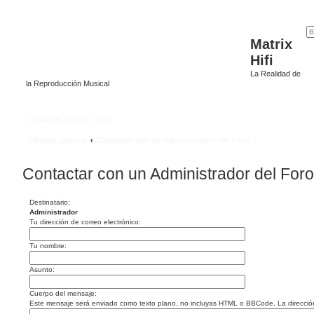
Matrix
Hifi
La Realidad de
la Reproducción Musical
Enlaces rápidos
FAQ
Índice general
Contactar con un Administrador del Foro
Contactar con un Administrador del Foro
Destinatario:
Administrador
Tu dirección de correo electrónico:
Tu nombre:
Asunto:
Cuerpo del mensaje:
Este mensaje será enviado como texto plano, no incluyas HTML o BBCode. La dirección d