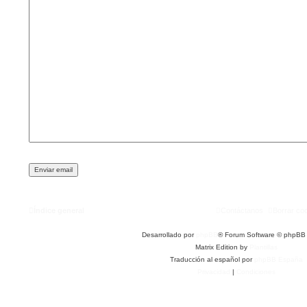
Índice general
Contáctanos
Borrar co
Desarrollado por
phpBB
® Forum Software © phpBB 
Matrix Edition by
Plantillas
Traducción al español por
phpBB España
Privacidad
|
Condiciones