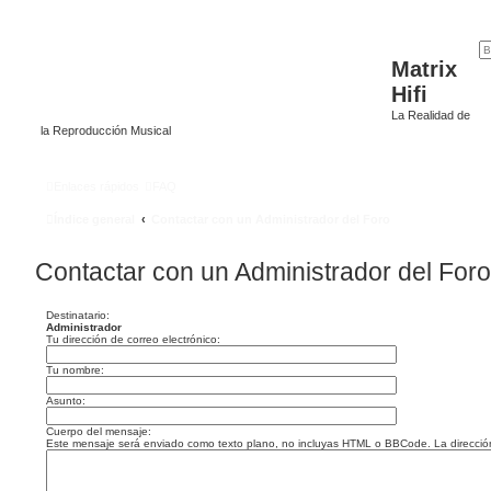
Matrix
Hifi
La Realidad de
la Reproducción Musical
Enlaces rápidos
FAQ
Índice general
Contactar con un Administrador del Foro
Contactar con un Administrador del Foro
Destinatario:
Administrador
Tu dirección de correo electrónico:
Tu nombre:
Asunto:
Cuerpo del mensaje:
Este mensaje será enviado como texto plano, no incluyas HTML o BBCode. La dirección d