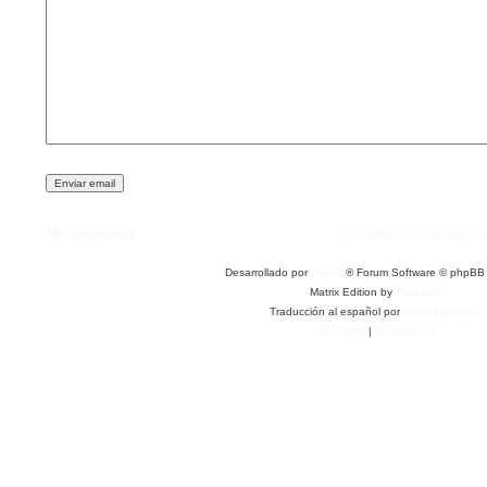
Índice general
Contáctanos
Borrar co
Desarrollado por
phpBB
® Forum Software © phpBB 
Matrix Edition by
Plantillas
Traducción al español por
phpBB España
Privacidad
|
Condiciones